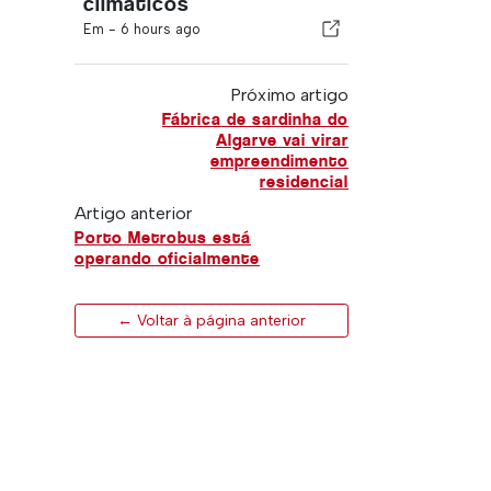
climáticos
Em -
6 hours ago
Próximo artigo
Fábrica de sardinha do
Algarve vai virar
empreendimento
residencial
Artigo anterior
Porto Metrobus está
operando oficialmente
← Voltar à página anterior