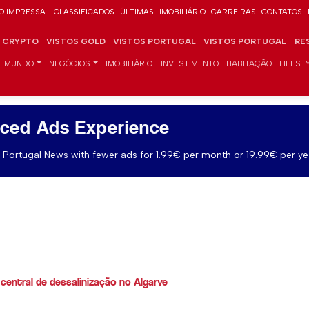
O IMPRESSA
CLASSIFICADOS
ÚLTIMAS
IMOBILIÁRIO
CARREIRAS
CONTATOS
CRYPTO
VISTOS GOLD
VISTOS PORTUGAL
VISTOS PORTUGAL
RE
MUNDO
NEGÓCIOS
IMOBILIÁRIO
INVESTIMENTO
HABITAÇÃO
LIFEST
ced Ads Experience
Portugal News with fewer ads for 1.99€ per month or 19.99€ per ye
central de dessalinização no Algarve