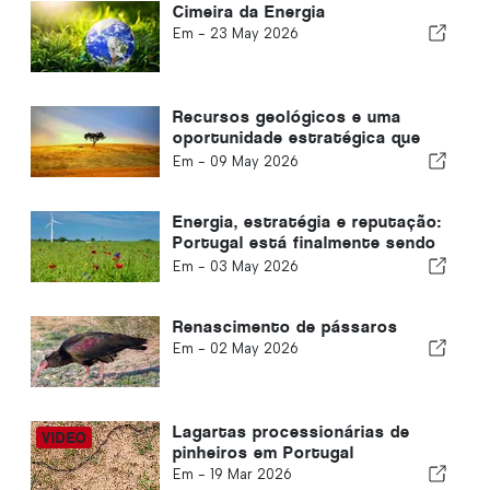
Cimeira da Energia
Em -
23 May 2026
Recursos geológicos e uma
oportunidade estratégica que
Portugal não pode adiar
Em -
09 May 2026
novamente
Energia, estratégia e reputação:
Portugal está finalmente sendo
visto no exterior
Em -
03 May 2026
Renascimento de pássaros
Em -
02 May 2026
Lagartas processionárias de
pinheiros em Portugal
Em -
19 Mar 2026