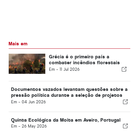
Mais em
Grécia é o primeiro país a
combater incêndios florestais
com tecnologia espacial
Em -
11 Jul 2026
Documentos vazados levantam questões sobre a
pressão política durante a seleção de projetos
estratégicos de matérias-primas da UE
Em -
04 Jun 2026
Quinta Ecológica da Moita em Aveiro, Portugal
Em -
26 May 2026