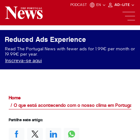
PODCAST
EN
AD-LITE
Reduced Ads Experience
Read The Portugal News with fewer ads for 1.99€ per month or
19.99€ per year.
Inscreva-se aqui
Home
O que está acontecendo com o nosso clima em Portugal?
Partilhe este artigo: