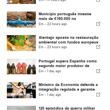
Município português investe
mais de €190.000 no
abastecimento de água
Em -
22 hours ago
Alentejo aposta na restauração
ambiental com fundos europeus
Em -
23 hours ago
Portugal supera Espanha como
segundo maior produtor de
calçado da Europa
Em -
1 day ago
Ministro da Economia defende a
integração regulada e garante
um canal acelerado para
Em -
1 day ago
imigrantes
120 episódios da guerra militar