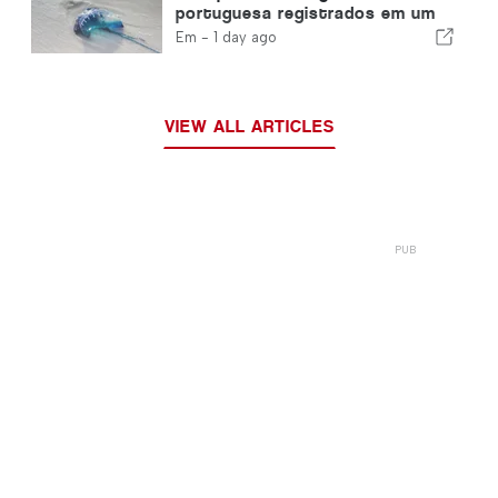
portuguesa registrados em um
único dia
Em -
1 day ago
VIEW ALL ARTICLES