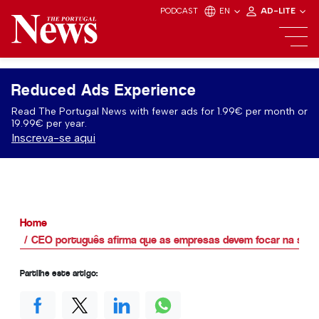
PODCAST
EN
AD-LITE
Reduced Ads Experience
Read The Portugal News with fewer ads for 1.99€ per month or
19.99€ per year.
Inscreva-se aqui
Home
CEO português afirma que as empresas devem focar na suste
Partilhe este artigo: