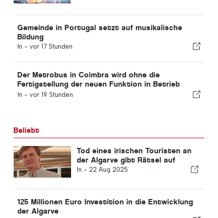
Prozent
Gemeinde in Portugal setzt auf musikalische
Bildung
In -
vor 17 Stunden
Der Metrobus in Coimbra wird ohne die
Fertigstellung der neuen Funktion in Betrieb
genommen
In -
vor 19 Stunden
Beliebt
Tod eines irischen Touristen an
der Algarve gibt Rätsel auf
In -
22 Aug 2025
125 Millionen Euro Investition in die Entwicklung
der Algarve