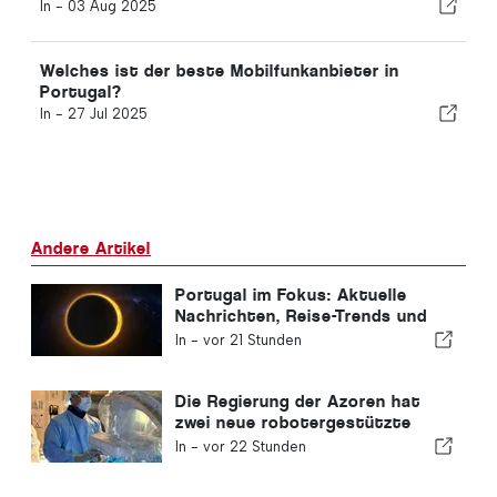
In -
03 Aug 2025
Welches ist der beste Mobilfunkanbieter in
Portugal?
In -
27 Jul 2025
Andere Artikel
Portugal im Fokus: Aktuelle
Nachrichten, Reise-Trends und
die wichtigsten Schlagzeilen
In -
vor 21 Stunden
Die Regierung der Azoren hat
zwei neue robotergestützte
Operationssysteme angeschafft
In -
vor 22 Stunden