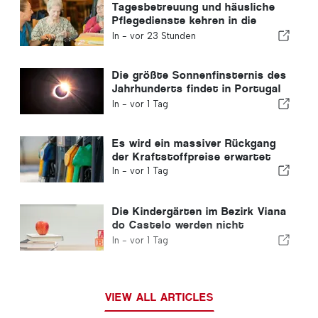
Tagesbetreuung und häusliche
Pflegedienste kehren in die
portugiesische Gemeinde zurück
In -
vor 23 Stunden
Die größte Sonnenfinsternis des
Jahrhunderts findet in Portugal
statt
In -
vor 1 Tag
Es wird ein massiver Rückgang
der Kraftstoffpreise erwartet
In -
vor 1 Tag
Die Kindergärten im Bezirk Viana
do Castelo werden nicht
geschlossen
In -
vor 1 Tag
VIEW ALL ARTICLES