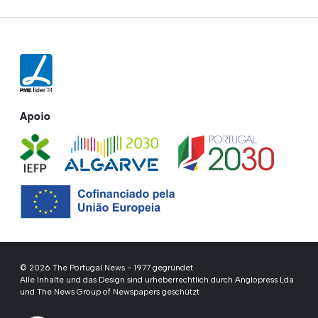
Apoio
© 2026 The Portugal News - 1977 gegründet
Alle Inhalte und das Design sind urheberrechtlich durch Anglopress Lda
und The News Group of Newspapers geschützt