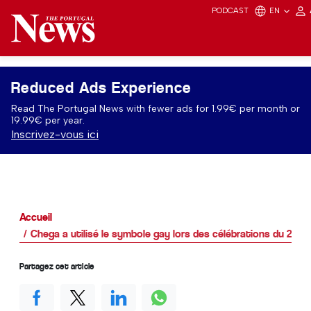
PODCAST
EN
Reduced Ads Experience
Read The Portugal News with fewer ads for 1.99€ per month or
19.99€ per year.
Inscrivez-vous ici
Accueil
Chega a utilisé le symbole gay lors des célébrations du 25 avr
Partagez cet article