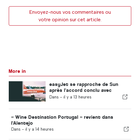
Envoyez-nous vos commentaires ou
votre opinion sur cet article.
More in
easyJet se rapproche de Sun
après l'accord conclu avec
Apollo
Dans -
il y a 13 heures
« Wine Destination Portugal » revient dans
l'Alentejo
Dans -
il y a 14 heures