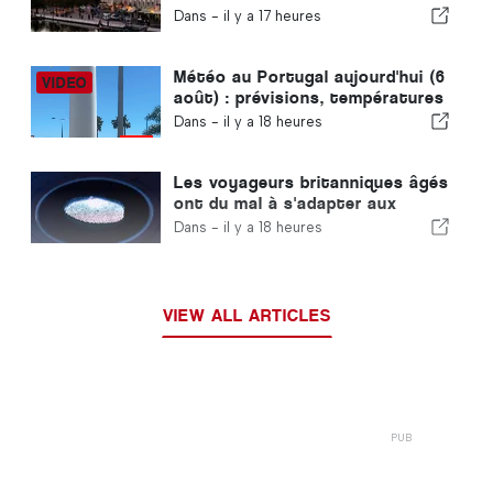
se vend en moins d'une semaine
Dans -
il y a 17 heures
Météo au Portugal aujourd'hui (6
août) : prévisions, températures
et à quoi s'attendre
Dans -
il y a 18 heures
Les voyageurs britanniques âgés
ont du mal à s'adapter aux
nouveaux contrôles
Dans -
il y a 18 heures
d'empreintes digitales mis en
place par l'Union européenne
VIEW ALL ARTICLES