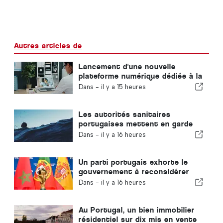
Autres articles de
Lancement d'une nouvelle
plateforme numérique dédiée à la
santé au Portugal
Dans -
il y a 15 heures
Les autorités sanitaires
portugaises mettent en garde
contre les risques de noyade
Dans -
il y a 16 heures
Un parti portugais exhorte le
gouvernement à reconsidérer
l'organisation de la Coupe du
Dans -
il y a 16 heures
monde 2030 par le Maroc en
raison de la crise de Ceuta
Au Portugal, un bien immobilier
résidentiel sur dix mis en vente