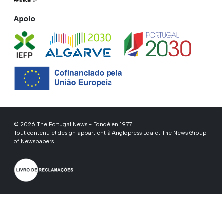
Apoio
© 2026 The Portugal News - Fondé en 1977
Tout contenu et design appartient à Anglopress Lda et The News Group
of Newspapers