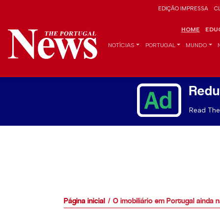
EDIÇÃO IMPRESSA
C
HOME
EDU
NOTÍCIAS
PORTUGAL
MUNDO
Redu
Read The 
Página inicial
O imobiliário em Portugal ainda 