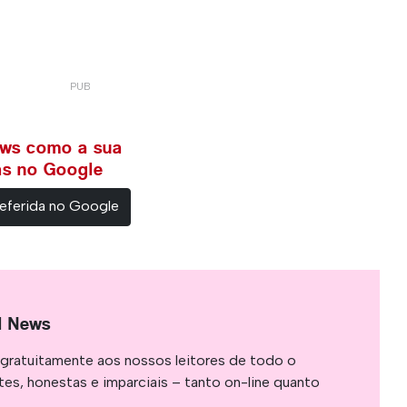
ews como a sua
ias no Google
eferida no Google
l News
gratuitamente aos nossos leitores de todo o
es, honestas e imparciais – tanto on-line quanto