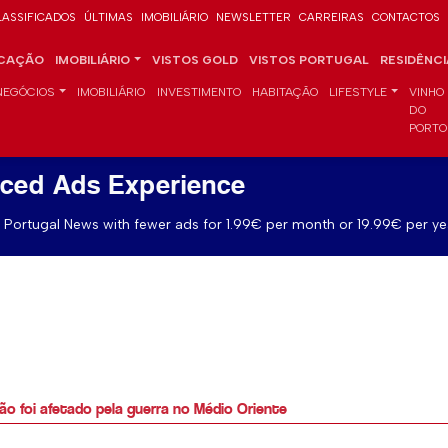
LASSIFICADOS
ÚLTIMAS
IMOBILIÁRIO
NEWSLETTER
CARREIRAS
CONTACTOS
CAÇÃO
IMOBILIÁRIO
VISTOS GOLD
VISTOS PORTUGAL
RESIDÊNC
NEGÓCIOS
IMOBILIÁRIO
INVESTIMENTO
HABITAÇÃO
LIFESTYLE
VINHO
DO
PORTO
ced Ads Experience
Portugal News with fewer ads for 1.99€ per month or 19.99€ per ye
não foi afetado pela guerra no Médio Oriente