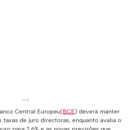
Banco Central Europeu
(BCE
) deverá manter
 taxas de juro directoras, enquanto avalia o
 euro para 2,6% e as novas previsões que