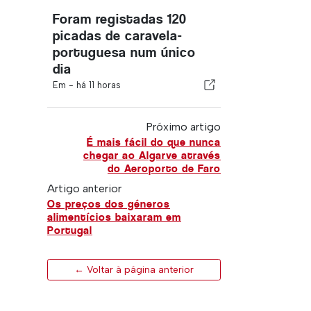
Foram registadas 120
picadas de caravela-
portuguesa num único
dia
Em -
há 11 horas
Próximo artigo
É mais fácil do que nunca
chegar ao Algarve através
do Aeroporto de Faro
Artigo anterior
Os preços dos géneros
alimentícios baixaram em
Portugal
← Voltar à página anterior