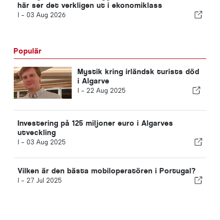
här ser det verkligen ut i ekonomiklass
I -
03 Aug 2026
Populär
Mystik kring irländsk turists död
i Algarve
I -
22 Aug 2025
Investering på 125 miljoner euro i Algarves
utveckling
I -
03 Aug 2025
Vilken är den bästa mobiloperatören i Portugal?
I -
27 Jul 2025