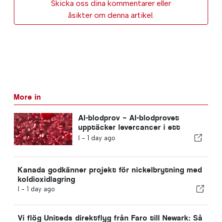
Skicka oss dina kommentarer eller
åsikter om denna artikel.
More in
AI-blodprov – AI-blodprovet
upptäcker levercancer i ett
tidigare skede
I -
1 day ago
Kanada godkänner projekt för nickelbrytning med
koldioxidlagring
I -
1 day ago
Vi flög Uniteds direktflyg från Faro till Newark: Så