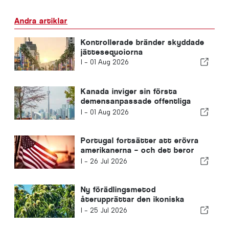
Andra artiklar
Kontrollerade bränder skyddade
jättesequoiorna
I -
01 Aug 2026
Kanada inviger sin första
demensanpassade offentliga
park
I -
01 Aug 2026
Portugal fortsätter att erövra
amerikanerna – och det beror
inte bara på solen
I -
26 Jul 2026
Ny förädlingsmetod
återupprättar den ikoniska
kastanjen
I -
25 Jul 2026