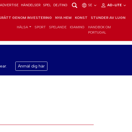
ADVERTISE
HÄNDELSER
SPEL
DEJTING
SE
AD-LITE
RÄTT GENOM INVESTERING
NYA HEM
KONST
STUNDER AV LUGN
HÄLSA
SPORT
SPELANDE
IGAMING
HANDBOK OM
PORTUGAL
ear.
Anmäl dig här