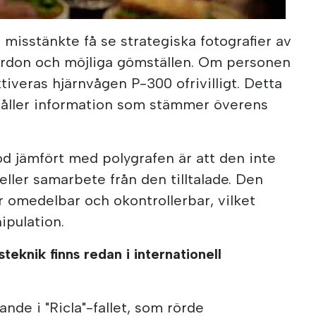
Portugal in Focus: Breaking News, Travel Buzz & The Top Stories Making Headlines
 misstänkte få se strategiska fotografier av
ordon och möjliga gömställen. Om personen
iveras hjärnvågen P-300 ofrivilligt. Detta
ehåller information som stämmer överens
 jämfört med polygrafen är att den inte
eller samarbete från den tilltalade. Den
 omedelbar och okontrollerbar, vilket
pulation.
eknik finns redan i internationell
ande i "Ricla"-fallet, som rörde