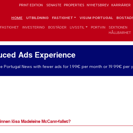
PRINT EDITION
SENASTE
PROPERTIES
NYHETSBREV
KARRIÄRER
HOME
UTBILDNING
FASTIGHET
VISUM PORTUGAL
BOSTADS
FASTIGHET
INVESTERING
BOSTÄDER
LIVSSTIL
PORTVIN
SEKTIONEN
HÅLLBARHET
uced Ads Experience
e Portugal News with fewer ads for 1.99€ per month or 19.99€ per y
 minnen lösa Madeleine McCann-fallet?