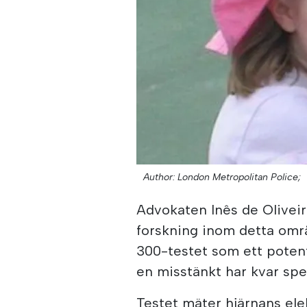
Author: London Metropolitan Police;
Advokaten Inês de Oliveir
forskning inom detta omr
300-testet som ett potent
en misstänkt har kvar spe
Testet mäter hjärnans ele