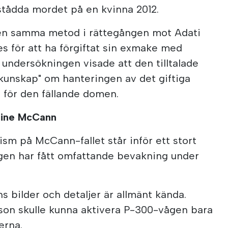
stådda mordet på en kvinna 2012.
len samma metod i rättegången mot Adati
s för att ha förgiftat sin exmake med
 undersökningen visade att den tilltalade
 kunskap" om hanteringen av det giftiga
nd för den fällande domen.
leine McCann
sm på McCann-fallet står inför ett stort
ngen har fått omfattande bevakning under
s bilder och detaljer är allmänt kända.
rson skulle kunna aktivera P-300-vågen bara
erna.