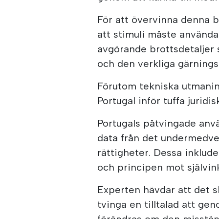
För att övervinna denna b
att stimuli måste använda
avgörande brottsdetaljer
och den verkliga gärning
Förutom tekniska utmaning
Portugal inför tuffa jurid
Portugals påtvingade anv
data från det undermedve
rättigheter. Dessa inkluder
och principen mot självin
Experten hävdar att det s
tvinga en tilltalad att g
förändras om den misstänkt