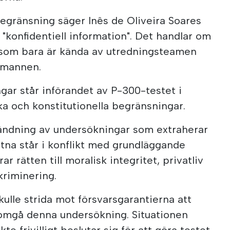
egränsning säger Inês de Oliveira Soares
 "konfidentiell information". Det handlar om
 som bara är kända av utredningsteamen
smannen.
ar står införandet av P-300-testet i
iska och konstitutionella begränsningar.
ändning av undersökningar som extraherar
tna står i konflikt med grundläggande
ar rätten till moralisk integritet, privatliv
kriminering.
kulle strida mot försvarsgarantierna att
enomgå denna undersökning. Situationen
e frivilligt beslutar sig för att göra testet