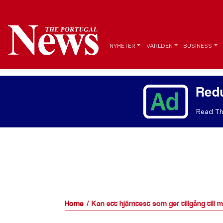
NYHETER
VÄRLDEN
BUSINESS
Red
Read Th
Home
Kan ett hjärntest som ger tillgång till