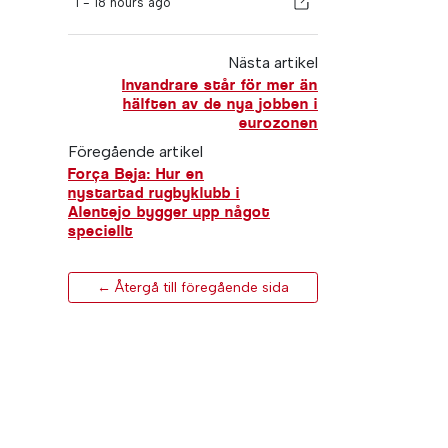
I -
18 hours ago
Nästa artikel
Invandrare står för mer än
hälften av de nya jobben i
eurozonen
Föregående artikel
Força Beja: Hur en
nystartad rugbyklubb i
Alentejo bygger upp något
speciellt
← Återgå till föregående sida