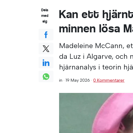
Kan ett hjärnt
Dela
med
sig
minnen lösa M
Madeleine McCann, ett 
da Luz i Algarve, och 
hjärnanalys i teorin hjäl
in ·
19 May 2026
·
0 Kommentarer