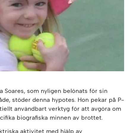
a Soares, som nyligen belönats för sin
åde, stöder denna hypotes. Hon pekar på P-
iellt användbart verktyg för att avgöra om
cifika biografiska minnen av brottet.
ktriska aktivitet med hjälp av