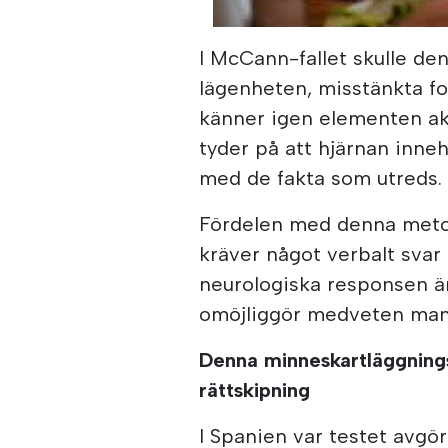
00:00
/
07:24
I McCann-fallet skulle den
lägenheten, misstänkta f
känner igen elementen akt
tyder på att hjärnan inn
med de fakta som utreds.
Fördelen med denna metod
kräver något verbalt svar 
neurologiska responsen är
omöjliggör medveten mani
Denna minneskartläggningst
rättskipning
I Spanien var testet avgör