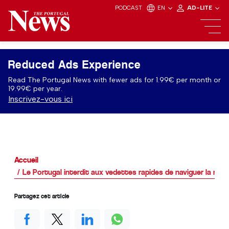
PODCAST
EN
AD-LITE
Reduced Ads Experience
Read The Portugal News with fewer ads for 1.99€ per month or
19.99€ per year.
Inscrivez-vous ici
Accueil
Le Portugal interdit aux vedettes rapides de naviguer la nuit 
Partagez cet article