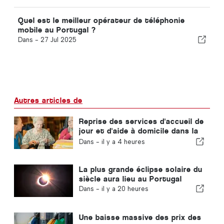
Quel est le meilleur opérateur de téléphonie
mobile au Portugal ?
Dans -
27 Jul 2025
Autres articles de
Reprise des services d'accueil de
jour et d'aide à domicile dans la
commune de Portugal
Dans -
il y a 4 heures
La plus grande éclipse solaire du
siècle aura lieu au Portugal
Dans -
il y a 20 heures
Une baisse massive des prix des