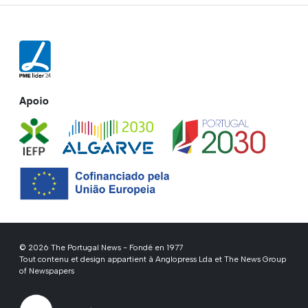
Apoio
© 2026 The Portugal News - Fondé en 1977
Tout contenu et design appartient à Anglopress Lda et The News Group
of Newspapers