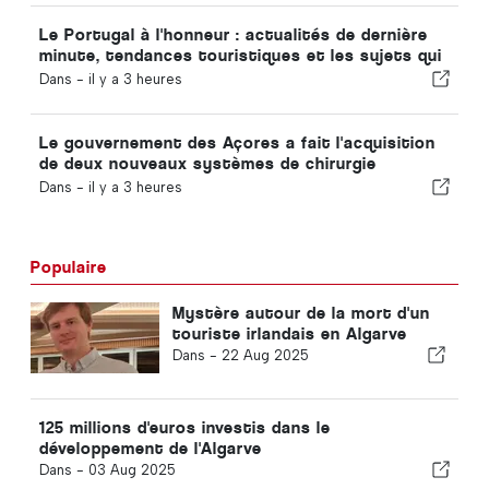
Le Portugal à l'honneur : actualités de dernière
minute, tendances touristiques et les sujets qui
font la une
Dans -
il y a 3 heures
Le gouvernement des Açores a fait l'acquisition
de deux nouveaux systèmes de chirurgie
robotisée
Dans -
il y a 3 heures
Populaire
Mystère autour de la mort d'un
touriste irlandais en Algarve
Dans -
22 Aug 2025
125 millions d'euros investis dans le
développement de l'Algarve
Dans -
03 Aug 2025