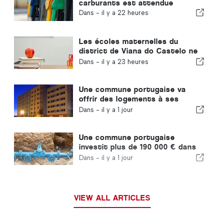
carburants est attendue
Dans -
il y a 22 heures
Les écoles maternelles du
district de Viana do Castelo ne
fermeront pas au Portugal
Dans -
il y a 23 heures
Une commune portugaise va
offrir des logements à ses
habitants
Dans -
il y a 1 jour
Une commune portugaise
investit plus de 190 000 € dans
l'approvisionnement en eau
Dans -
il y a 1 jour
VIEW ALL ARTICLES