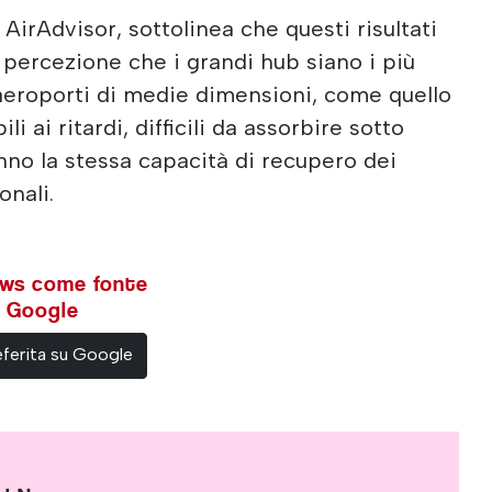
irAdvisor, sottolinea che questi risultati
 percezione che i grandi hub siano i più
i aeroporti di medie dimensioni, come quello
li ai ritardi, difficili da assorbire sotto
no la stessa capacità di recupero dei
onali.
ews come fonte
su Google
ferita su Google