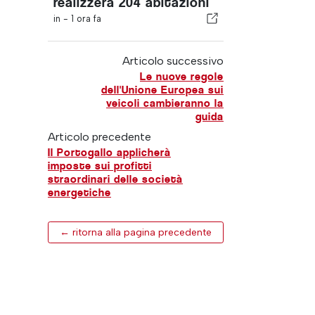
realizzerà 204 abitazioni
in -
1 ora fa
Articolo successivo
Le nuove regole
dell'Unione Europea sui
veicoli cambieranno la
guida
Articolo precedente
Il Portogallo applicherà
imposte sui profitti
straordinari delle società
energetiche
← ritorna alla pagina precedente