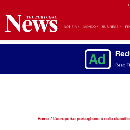
E
NOTIZIA
MONDO
BUSINESS
PR
Red
Read Th
Home
L'aeroporto portoghese è nella classifica