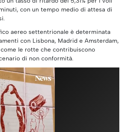
o un tasso di ritardo del 5,31% per i voli
 minuti, con un tempo medio di attesa di
i.
ffico aereo settentrionale è determinata
gamenti con Lisbona, Madrid e Amsterdam,
i come le rotte che contribuiscono
enario di non conformità.