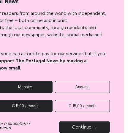
al News
r readers from around the world with independent,
 free – both online and in print.
s the local community, foreign residents and
s through our newspaper, website, social media and
yone can afford to pay for our services but if you
upport The Portugal News by making a
how small
.
Mensile
Annuale
€ 5,00 / month
€ 15,00 / month
i o cancellare i
Continue →
omento.