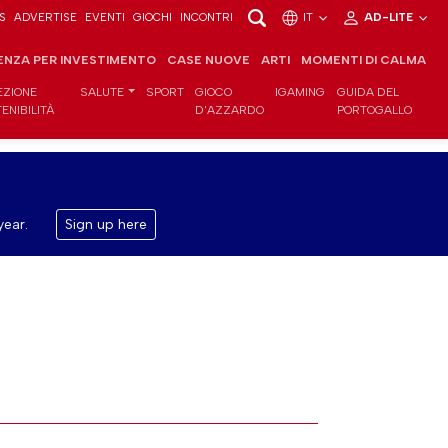
S
ADVERTISE
EVENTI
GIOCHI
INCONTRI
IT
AD-LITE
ENZA PER INVESTIMENTO
CASE NUOVE
ARTI
MOMENTI DI CALMA
EZIONE
SALUTE
SPORT
GIOCO
IGAMING
GUIDA DEL
ENIBILITÀ
D'AZZARDO
PORTOGALLO
year.
Sign up here