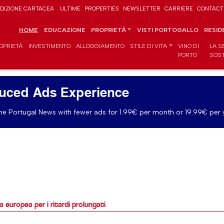
DIZIONE CARTACEA
ULTIME
PROPERTIES
NEWSLETTER
CARRIERE
CONTACT
HOME
EDUCAZIONE
PROPRIETÀ
VISTI PORTOGALLO
RESID
OPRIETÀ
INVESTIMENTO
ALLOGGIAMENTO
STILE DI VITA
VINO DI
LA S
PORTO
SOST
uced Ads Experience
e Portugal News with fewer ads for 1.99€ per month or 19.99€ per 
 europea per i ritardi prolungati