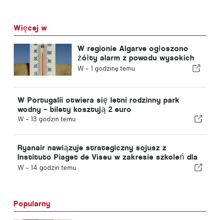
Więcej w
W regionie Algarve ogłoszono
żółty alarm z powodu wysokich
temperatur
W -
1 godzinę temu
W Portugalii otwiera się letni rodzinny park
wodny – bilety kosztują 2 euro
W -
13 godzin temu
Ryanair nawiązuje strategiczny sojusz z
Instituto Piaget de Viseu w zakresie szkoleń dla
sektora lotniczego w Portugalii
W -
14 godzin temu
Popularny