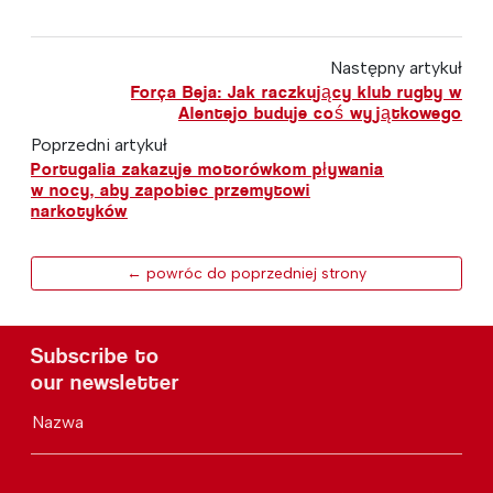
Następny artykuł
Força Beja: Jak raczkujący klub rugby w
Alentejo buduje coś wyjątkowego
Poprzedni artykuł
Portugalia zakazuje motorówkom pływania
w nocy, aby zapobiec przemytowi
narkotyków
← powróc do poprzedniej strony
Subscribe to
our newsletter
Nazwa