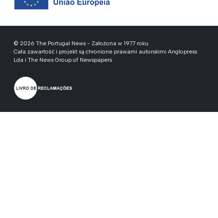
© 2026 The Portugal News - Założona w 1977 roku
Cała zawartość i projekt są chronione prawami autorskimi Anglopress
Lda i The News Group of Newspapers