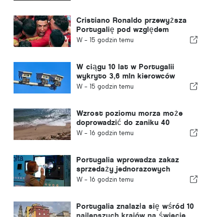
Cristiano Ronaldo przewyższa
Portugalię pod względem
wartości komercyjnej
W -
15 godzin temu
W ciągu 10 lat w Portugalii
wykryto 3,6 mln kierowców
przekraczających prędkość
W -
15 godzin temu
Wzrost poziomu morza może
doprowadzić do zaniku 40
procent portugalskich plaż
W -
16 godzin temu
Portugalia wprowadza zakaz
sprzedaży jednorazowych
pojemników na napoje bez znaku
W -
16 godzin temu
„Volta”
Portugalia znalazła się wśród 10
najlepszych krajów na świecie