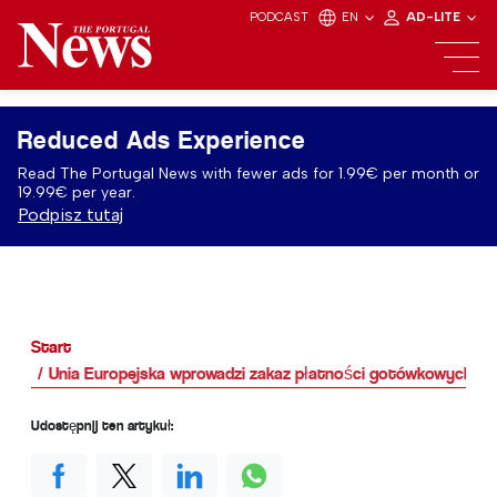
PODCAST
EN
AD-LITE
Reduced Ads Experience
Read The Portugal News with fewer ads for 1.99€ per month or
19.99€ per year.
Podpisz tutaj
Start
Unia Europejska wprowadzi zakaz płatności gotówkowych po
Udostępnij ten artykuł: