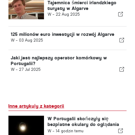
Tajemnica śmierci irlandzkiego
turysty w Algarve
W -
22 Aug 2025
125 milionów euro inwestycji w rozwój Algarve
W -
03 Aug 2025
Jaki jest najlepszy operator komórkowy w
Portugalii?
W -
27 Jul 2025
Inne artykuły z kategorii
W Portugalii skończyły się
bezpłatne okulary do oglądania
całkowitego zaćmienia Słońca
W -
14 godzin temu