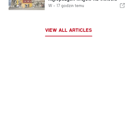
dla emigrantów
W -
17 godzin temu
VIEW ALL ARTICLES