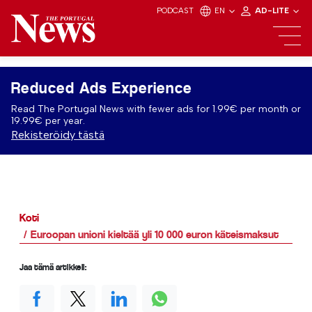
PODCAST
EN
AD-LITE
Reduced Ads Experience
Read The Portugal News with fewer ads for 1.99€ per month or
19.99€ per year.
Rekisteröidy tästä
Koti
Euroopan unioni kieltää yli 10 000 euron käteismaksut
Jaa tämä artikkeli: