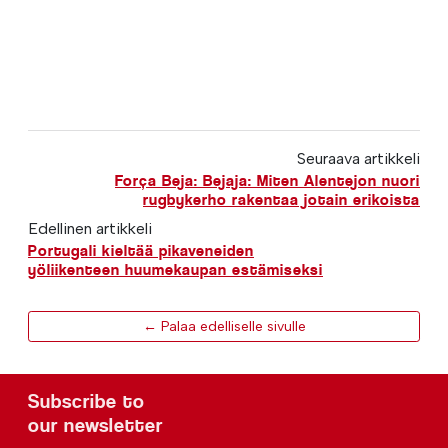
Seuraava artikkeli
Força Beja: Bejaja: Miten Alentejon nuori
rugbykerho rakentaa jotain erikoista
Edellinen artikkeli
Portugali kieltää pikaveneiden
yöliikenteen huumekaupan estämiseksi
← Palaa edelliselle sivulle
Subscribe to
our newsletter