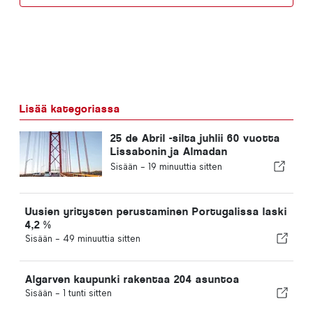
Lisää kategoriassa
25 de Abril -silta juhlii 60 vuotta
Lissabonin ja Almadan
yhdistämistä
Sisään -
19 minuuttia sitten
Uusien yritysten perustaminen Portugalissa laski
4,2 %
Sisään -
49 minuuttia sitten
Algarven kaupunki rakentaa 204 asuntoa
Sisään -
1 tunti sitten