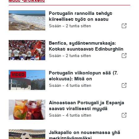
Muut -artikkelit
Portugalin rannoilla tehdyt
kiireelliset työt on saatu
päätökseen
Sisään -
2 tuntia sitten
Benfica, sydäntenmurskaaja:
Kotkat suuntaavat Edinburghiin
jo toinen jalka seuraavalla
Sisään -
2 tuntia sitten
kierroksella
Portugalin viikonlopun sää (7.
elokuuta): Mitä on
odotettavissa eri puolilla
Sisään -
4 tuntia sitten
Portugalia tänä viikonloppuna
Ainoastaan Portugali ja Espanja
saavat virallisesti myydä
”sangriaa” tällä nimellä
Sisään -
4 tuntia sitten
Jalkapallo on nousemassa yhä
merkittävämmäksi