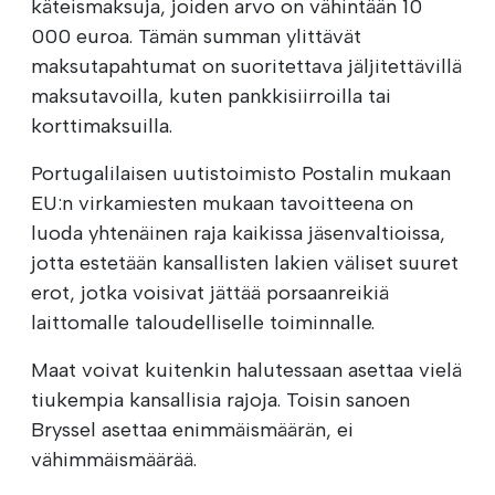
käteismaksuja, joiden arvo on vähintään 10
000 euroa. Tämän summan ylittävät
maksutapahtumat on suoritettava jäljitettävillä
maksutavoilla, kuten pankkisiirroilla tai
korttimaksuilla.
Portugalilaisen uutistoimisto Postalin mukaan
EU:n virkamiesten mukaan tavoitteena on
luoda yhtenäinen raja kaikissa jäsenvaltioissa,
jotta estetään kansallisten lakien väliset suuret
erot, jotka voisivat jättää porsaanreikiä
laittomalle taloudelliselle toiminnalle.
Maat voivat kuitenkin halutessaan asettaa vielä
tiukempia kansallisia rajoja. Toisin sanoen
Bryssel asettaa enimmäismäärän, ei
vähimmäismäärää.