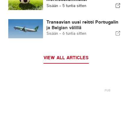
sijoitusmahdollisuudeksi
Sisään -
5 tuntia sitten
kaikkialla Euroopassa
Transavian uusi reitti Portugalin
ja Belgian välillä
Sisään -
6 tuntia sitten
VIEW ALL ARTICLES