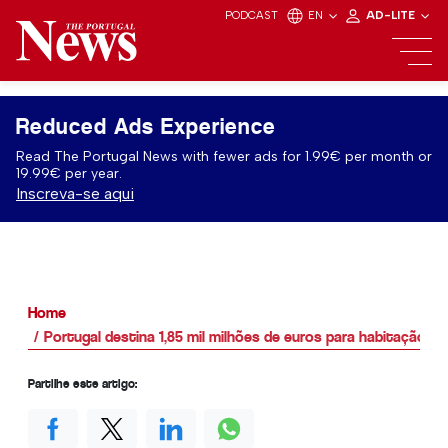
PODCAST
EN
AD-LITE
Reduced Ads Experience
Read The Portugal News with fewer ads for 1.99€ per month or
19.99€ per year.
Inscreva-se aqui
Home
Portugal destina 1,85 mil milhões de euros para habitação
Partilhe este artigo: