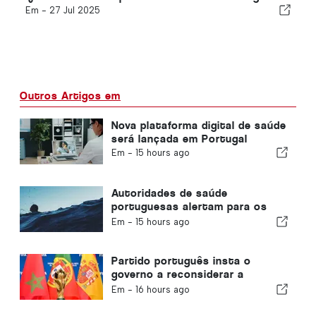
Em -
27 Jul 2025
Outros Artigos em
Nova plataforma digital de saúde
será lançada em Portugal
Em -
15 hours ago
Autoridades de saúde
portuguesas alertam para os
perigos do afogamento
Em -
15 hours ago
Partido português insta o
governo a reconsiderar a
realização da Copa do Mundo de
Em -
16 hours ago
2030 em Marrocos devido à crise
de Ceuta