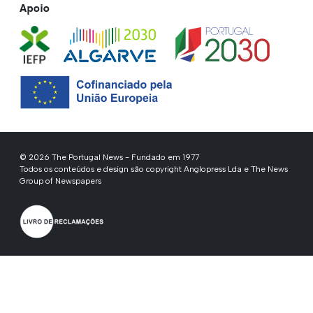
Apoio
© 2026 The Portugal News - Fundado em 1977
Todos os conteúdos e design são copyright Anglopress Lda e The News
Group of Newspapers