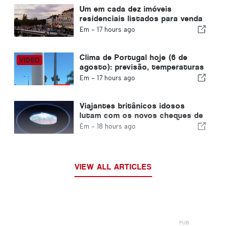
Um em cada dez imóveis
residenciais listados para venda
em Portugal é vendido em
Em -
17 hours ago
menos de uma semana
Clima de Portugal hoje (6 de
agosto): previsão, temperaturas
e o que esperar
Em -
17 hours ago
Viajantes britânicos idosos
lutam com os novos cheques de
impressão digital da União
Em -
18 hours ago
Europeia
VIEW ALL ARTICLES