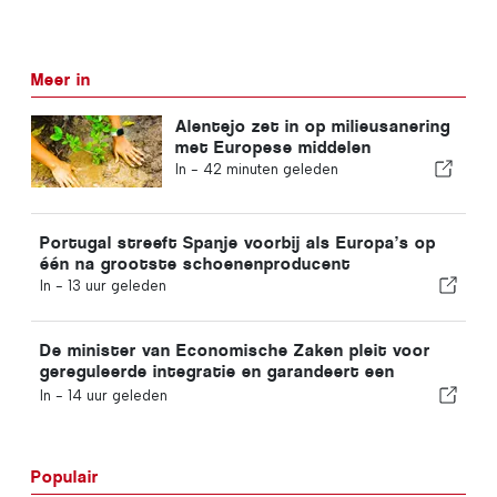
Meer in
Alentejo zet in op milieusanering
met Europese middelen
In -
42 minuten geleden
Portugal streeft Spanje voorbij als Europa’s op
één na grootste schoenenproducent
In -
13 uur geleden
De minister van Economische Zaken pleit voor
gereguleerde integratie en garandeert een
versneld traject voor immigranten
In -
14 uur geleden
Populair