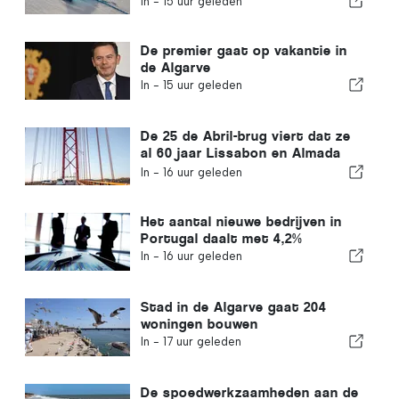
In -
15 uur geleden
De premier gaat op vakantie in
de Algarve
In -
15 uur geleden
De 25 de Abril-brug viert dat ze
al 60 jaar Lissabon en Almada
met elkaar verbindt
In -
16 uur geleden
Het aantal nieuwe bedrijven in
Portugal daalt met 4,2%
In -
16 uur geleden
Stad in de Algarve gaat 204
woningen bouwen
In -
17 uur geleden
De spoedwerkzaamheden aan de