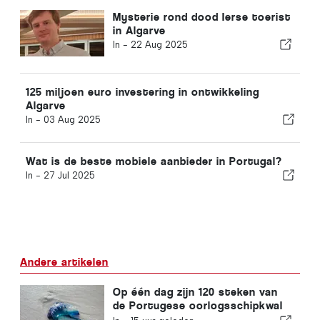
Mysterie rond dood Ierse toerist
in Algarve
In -
22 Aug 2025
125 miljoen euro investering in ontwikkeling
Algarve
In -
03 Aug 2025
Wat is de beste mobiele aanbieder in Portugal?
In -
27 Jul 2025
Andere artikelen
Op één dag zijn 120 steken van
de Portugese oorlogsschipkwal
geregistreerd