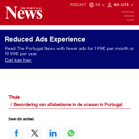
PODCAST
EN
AD-LITE
Reduced Ads Experience
Read The Portugal News with fewer ads for 1.99€ per month or
19.99€ per year.
Dat kan hier.
Thuis
Bevordering van alfabetisme in de oceaan in Portugal
Deel dit artikel: