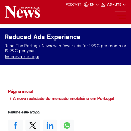
PODCAST
EN
AD-LITE
Reduced Ads Experience
Read The Portugal News with fewer ads for 1.99€ per month or
19.99€ per year.
Inscreva-se aqui
Página inicial
A nova realidade do mercado imobiliário em Portugal
Partilhe este artigo: