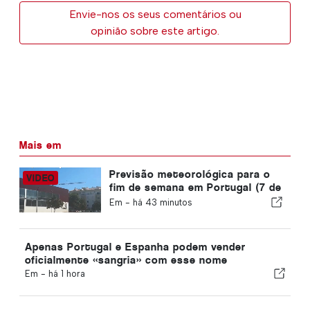
Envie-nos os seus comentários ou
opinião sobre este artigo.
Mais em
Previsão meteorológica para o
fim de semana em Portugal (7 de
agosto): O que esperar em todo
Em -
há 43 minutos
o país este fim de semana
Apenas Portugal e Espanha podem vender
oficialmente «sangria» com esse nome
Em -
há 1 hora