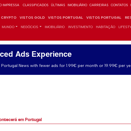
O IMPRESSA
CLASSIFICADOS
ÚLTIMAS
IMOBILIÁRIO
CARREIRAS
CONTATOS
CRYPTO
VISTOS GOLD
VISTOS PORTUGAL
VISTOS PORTUGAL
RE
MUNDO
NEGÓCIOS
IMOBILIÁRIO
INVESTIMENTO
HABITAÇÃO
LIFEST
ced Ads Experience
Portugal News with fewer ads for 1.99€ per month or 19.99€ per ye
ntecerá em Portugal