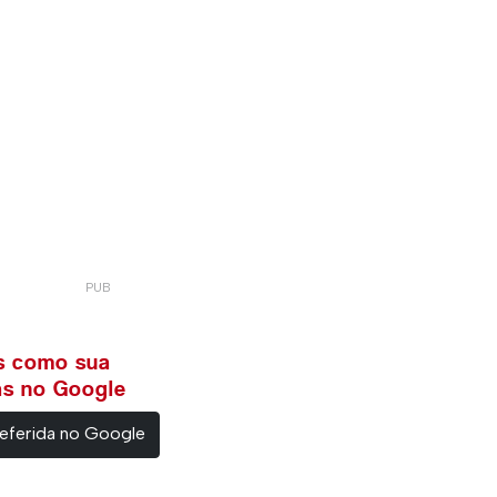
ws como sua
ias no Google
eferida no Google