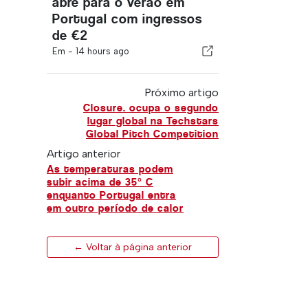
abre para o verão em
Portugal com ingressos
de €2
Em -
14 hours ago
Próximo artigo
Closure. ocupa o segundo
lugar global na Techstars
Global Pitch Competition
Artigo anterior
As temperaturas podem
subir acima de 35° C
enquanto Portugal entra
em outro período de calor
← Voltar à página anterior