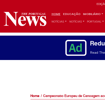
EDIÇÃ
HOME
EDUCAÇÃO
IMOBILIÁRIO
NOTÍCIAS
NOTÍCIAS
PORTUGAL
Redu
Read The 
Home
Campeonato Europeu de Canoagem aco