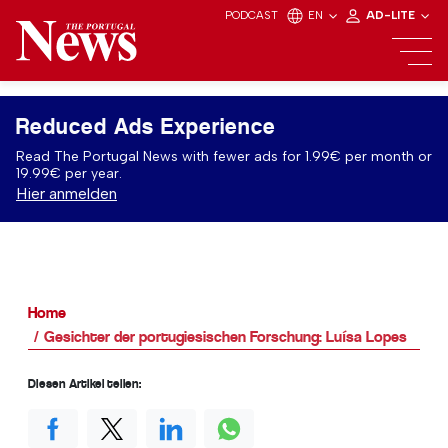
PODCAST
EN
AD-LITE
Reduced Ads Experience
Read The Portugal News with fewer ads for 1.99€ per month or
19.99€ per year.
Hier anmelden
Home
Gesichter der portugiesischen Forschung: Luísa Lopes
Diesen Artikel teilen: