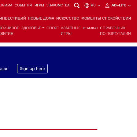
ЕКЛАМА
СОБЫТИЯ
ИГРЫ
ЗНАКОМСТВА
RU
AD-LITE
 ИНВЕСТИЦИЙ
НОВЫЕ ДОМА
ИСКУССТВО
МОМЕНТЫ СПОКОЙСТВИЯ
ТОЙЧИВОЕ
ЗДОРОВЬЕ
СПОРТ
АЗАРТНЫЕ
IGAMING
СПРАВОЧНИК
ЗВИТИЕ
ИГРЫ
ПО ПОРТУГАЛИИ
year.
Sign up here