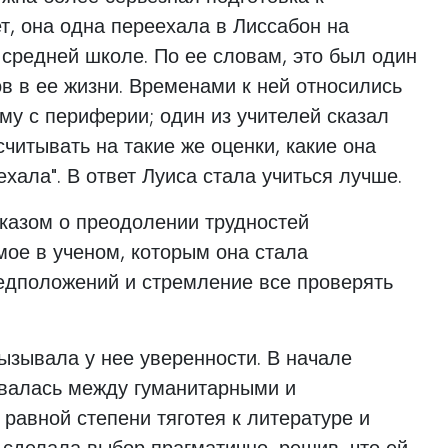
т, она одна переехала в Лиссабон на
 средней школе. По ее словам, это был один
в в ее жизни. Временами к ней относились
ему с периферии; один из учителей сказал
считывать на такие же оценки, какие она
ехала". В ответ Луиса стала учиться лучше.
казом о преодолении трудностей
мое в ученом, которым она стала
редположений и стремление все проверять
ызывала у нее уверенности. В начале
валась между гуманитарными и
 равной степени тяготея к литературе и
сделала выбор прагматично, решив, что ей