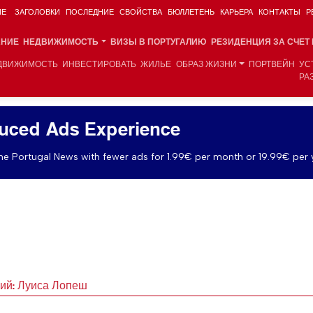
ИЕ
ЗАГОЛОВКИ
ПОСЛЕДНИЕ
СВОЙСТВА
БЮЛЛЕТЕНЬ
КАРЬЕРА
КОНТАКТЫ
Р
АНИЕ
НЕДВИЖИМОСТЬ
ВИЗЫ В ПОРТУГАЛИЮ
РЕЗИДЕНЦИЯ ЗА СЧЕТ
ДВИЖИМОСТЬ
ИНВЕСТИРОВАТЬ
ЖИЛЬЕ
ОБРАЗ ЖИЗНИ
ПОРТВЕЙН
УС
РА
uced Ads Experience
e Portugal News with fewer ads for 1.99€ per month or 19.99€ per 
ний: Луиса Лопеш