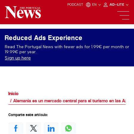
PODCAST
EN
AD-LITE
Reduced Ads Experience
Read The Portugal News with fewer ads for 1.99€ per month or
19.99€ per year.
Sign up here
Inicio
Alemania es un mercado central para el turismo en las Azor
Comparte este artículo: