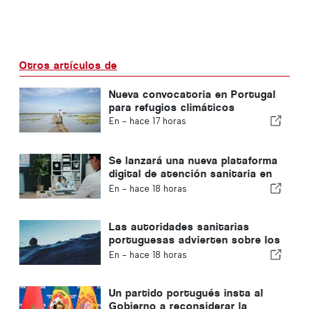
Otros artículos de
Nueva convocatoria en Portugal
para refugios climáticos
En -
hace 17 horas
Se lanzará una nueva plataforma
digital de atención sanitaria en
Portugal
En -
hace 18 horas
Las autoridades sanitarias
portuguesas advierten sobre los
peligros del ahogamiento
En -
hace 18 horas
Un partido portugués insta al
Gobierno a reconsiderar la