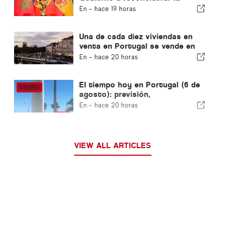
candidatura de Marruecos para
En -
hace 19 horas
albergar el Mundial de 2030
debido a la crisis de Ceuta
Una de cada diez viviendas en
venta en Portugal se vende en
menos de una semana
En -
hace 20 horas
El tiempo hoy en Portugal (6 de
agosto): previsión,
temperaturas y qué se puede
En -
hace 20 horas
esperar
VIEW ALL ARTICLES