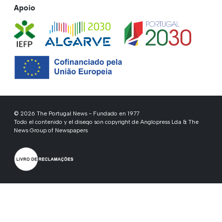
Apoio
© 2026 The Portugal News - Fundado en 1977
Todo el contenido y el diseqo son copyright de Anglopress Lda & The
News Group of Newspapers