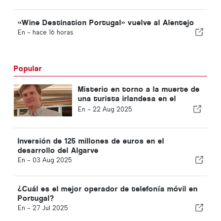
«Wine Destination Portugal» vuelve al Alentejo
En -
hace 16 horas
Popular
Misterio en torno a la muerte de
una turista irlandesa en el
Algarve
En -
22 Aug 2025
Inversión de 125 millones de euros en el
desarrollo del Algarve
En -
03 Aug 2025
¿Cuál es el mejor operador de telefonía móvil en
Portugal?
En -
27 Jul 2025