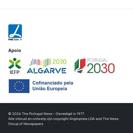
Apoio
© 2026 The Portugal News - Gevestigd in 1977
Alle inhoud en ontwerp zijn copyright Anglopress LDA and The News
Group of Newspapers