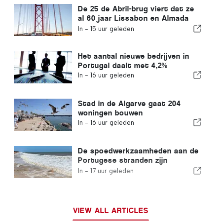
De 25 de Abril-brug viert dat ze
al 60 jaar Lissabon en Almada
met elkaar verbindt
In -
15 uur geleden
Het aantal nieuwe bedrijven in
Portugal daalt met 4,2%
In -
16 uur geleden
Stad in de Algarve gaat 204
woningen bouwen
In -
16 uur geleden
De spoedwerkzaamheden aan de
Portugese stranden zijn
afgerond
In -
17 uur geleden
VIEW ALL ARTICLES