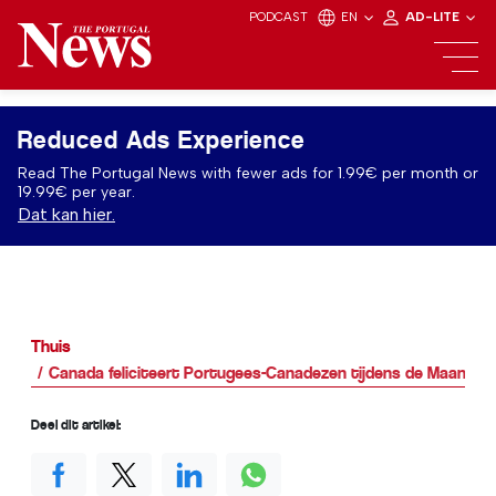
PODCAST
EN
AD-LITE
Reduced Ads Experience
Read The Portugal News with fewer ads for 1.99€ per month or
19.99€ per year.
Dat kan hier.
Thuis
Canada feliciteert Portugees-Canadezen tijdens de Maand v
Deel dit artikel: