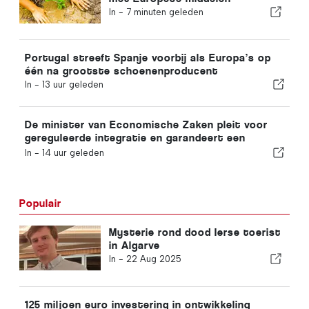
In -
7 minuten geleden
Portugal streeft Spanje voorbij als Europa’s op
één na grootste schoenenproducent
In -
13 uur geleden
De minister van Economische Zaken pleit voor
gereguleerde integratie en garandeert een
versneld traject voor immigranten
In -
14 uur geleden
Populair
Mysterie rond dood Ierse toerist
in Algarve
In -
22 Aug 2025
125 miljoen euro investering in ontwikkeling