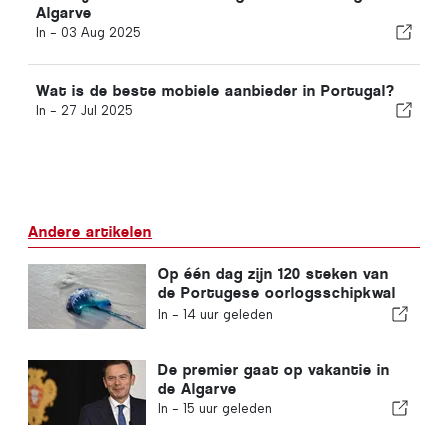
Algarve
In -
03 Aug 2025
Wat is de beste mobiele aanbieder in Portugal?
In -
27 Jul 2025
Andere artikelen
Op één dag zijn 120 steken van
de Portugese oorlogsschipkwal
geregistreerd
In -
14 uur geleden
De premier gaat op vakantie in
de Algarve
In -
15 uur geleden