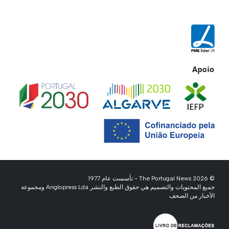
Apoio
© 2026 The Portugal News - تأسست عام 1977
جميع المحتويات والتصميم هي حقوق الطبع والنشر Anglopress Lda ومجموعة
الأخبار من الصحف