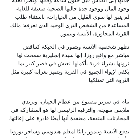
جدتها إلى القدس قبل حلول ساعة وفاتها. ونظراً لعدم
وجود المال ووجود جدة حالتها الصحية ضعيفة للغاية،
لم يتبق لها سوى القليل من الخيارات، باستثناء طلب
المساعدة من الشخص الثري الوحيد الذي تعرفه: مالك
القرية المجاورة، الآنسة ويتمور.
تظهر شخصية الآنسة ويتمور في الحبكة كتناقض
مباشر مع واقع روزا. إنها سيدة إنجليزية سمحت لها
ثروتها بشراء قرية بأكملها. تعيش في قصر كبير بما
يكفي لإيواء الجميع في القرية ويتميز بغرابة كبيرة مثل
الثروة التي تمتلكها
.
تنام في سرير مصنوع من عظام الحيتان، وترتدي
ملابس مبهجة، والترفيه الرئيسي لها هو المشاركة في
المحادثات المثقفة، معتقدة أنها أيضًا قادرة على إعالتها.
تدفع الآنسة ويتمور راتبًا لمعلم هندوسي وساحر يوروبا