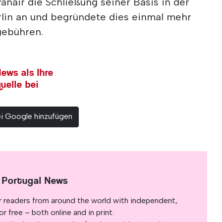
nair die Schließung seiner Basis in der
lin an und begründete dies einmal mehr
gebühren.
ews als Ihre
uelle bei
ei Google hinzufügen
 Portugal News
r readers from around the world with independent,
 free – both online and in print.