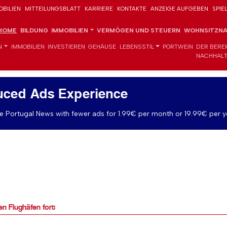
OBILIEN
MITTEILUNGSBLATT
KARRIERE
KONTAKTE
ANZEIGE AUFGEBEN
SPIE
HOME
BILDUNG
IMMOBILIEN
VERMÖGEN UND STEUERN
WOHNSITZNA
N
IMMOBILIEN
INVESTIEREN
GEHÄUSE
LEBENSSTIL
PORTWEIN
DER BERE
NACHHALT
uced Ads Experience
 Portugal News with fewer ads for 1.99€ per month or 19.99€ per y
n Flughäfen fort