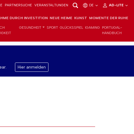
LE
PARTNERSUCHE
VERANSTALTUNGEN
DE
AD-LITE
HME DURCH INVESTITION
NEUE HEIME
KUNST
MOMENTE DER RUHE
ICH
GESUNDHEIT
SPORT
GLÜCKSSPIEL
IGAMING
PORTUGAL-
IGKEIT
HANDBUCH
ear.
Hier anmelden