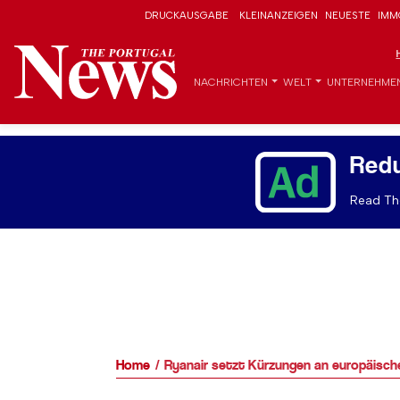
DRUCKAUSGABE
KLEINANZEIGEN
NEUESTE
IMM
NACHRICHTEN
WELT
UNTERNEHME
Red
Read The
Home
Ryanair setzt Kürzungen an europäische