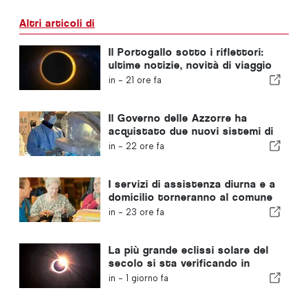
Altri articoli di
Il Portogallo sotto i riflettori:
ultime notizie, novità di viaggio
e le notizie più importanti che
in -
21 ore fa
fanno scalpore
Il Governo delle Azzorre ha
acquistato due nuovi sistemi di
chirurgia robotica
in -
22 ore fa
I servizi di assistenza diurna e a
domicilio torneranno al comune
portoghese
in -
23 ore fa
La più grande eclissi solare del
secolo si sta verificando in
Portogallo
in -
1 giorno fa