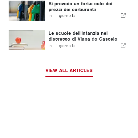
Si prevede un forte calo dei
prezzi dei carburanti
in -
1 giorno fa
Le scuole dell'infanzia nel
distretto di Viana do Castelo
non chiuderanno
in -
1 giorno fa
VIEW ALL ARTICLES