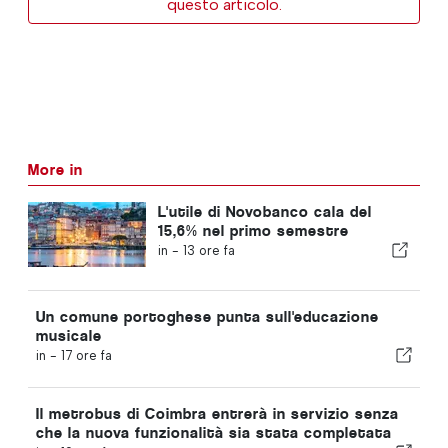
questo articolo.
More in
L'utile di Novobanco cala del
15,6% nel primo semestre
in -
13 ore fa
Un comune portoghese punta sull'educazione
musicale
in -
17 ore fa
Il metrobus di Coimbra entrerà in servizio senza
che la nuova funzionalità sia stata completata