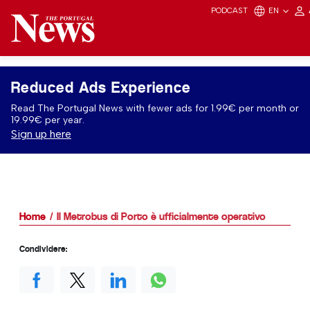
PODCAST
EN
Reduced Ads Experience
Read The Portugal News with fewer ads for 1.99€ per month or
19.99€ per year.
Sign up here
Home
Il Metrobus di Porto è ufficialmente operativo
Condividere: