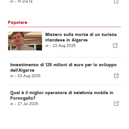
in -
19 ore fa
Popolare
Mistero sulla morte di un turista
irlandese in Algarve
in -
22 Aug 2025
Investimento di 125 milioni di euro per lo sviluppo
dell'Algarve
in -
03 Aug 2025
Qual è il miglior operatore di telefonia mobile in
Portogallo?
in -
27 Jul 2025