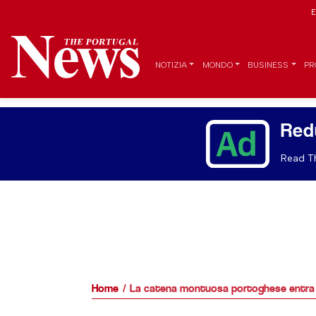
E
NOTIZIA
MONDO
BUSINESS
PR
Red
Read Th
Home
La catena montuosa portoghese entra a 