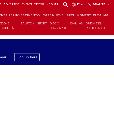
S
ADVERTISE
EVENTI
GIOCHI
INCONTRI
IT
AD-LITE
ENZA PER INVESTIMENTO
CASE NUOVE
ARTI
MOMENTI DI CALMA
EZIONE
SALUTE
SPORT
GIOCO
IGAMING
GUIDA DEL
ENIBILITÀ
D'AZZARDO
PORTOGALLO
year.
Sign up here