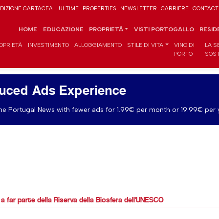
DIZIONE CARTACEA
ULTIME
PROPERTIES
NEWSLETTER
CARRIERE
CONTACT
HOME
EDUCAZIONE
PROPRIETÀ
VISTI PORTOGALLO
RESID
OPRIETÀ
INVESTIMENTO
ALLOGGIAMENTO
STILE DI VITA
VINO DI
LA S
PORTO
SOST
uced Ads Experience
e Portugal News with fewer ads for 1.99€ per month or 19.99€ per 
far parte della Riserva della Biosfera dell'UNESCO