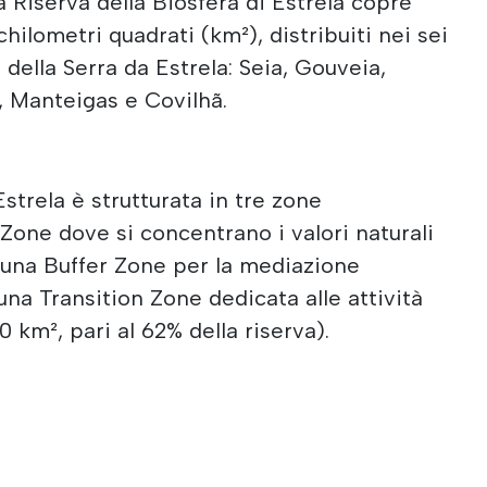
va Riserva della Biosfera di Estrela copre
chilometri quadrati (km²), distribuiti nei sei
della Serra da Estrela: Seia, Gouveia,
, Manteigas e Covilhã.
Estrela è strutturata in tre zone
one dove si concentrano i valori naturali
, una Buffer Zone per la mediazione
na Transition Zone dedicata alle attività
 km², pari al 62% della riserva).