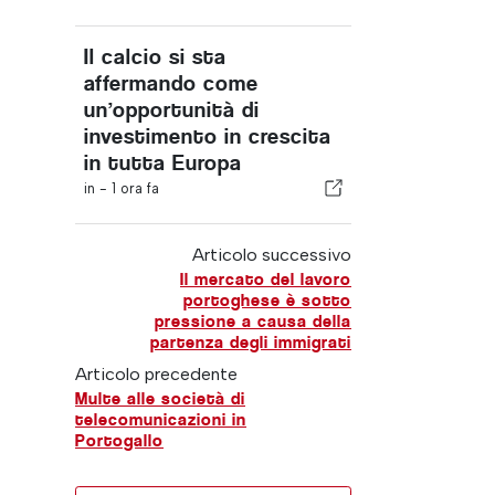
Il calcio si sta
affermando come
un’opportunità di
investimento in crescita
in tutta Europa
in -
1 ora fa
Articolo successivo
Il mercato del lavoro
portoghese è sotto
pressione a causa della
partenza degli immigrati
Articolo precedente
Multe alle società di
telecomunicazioni in
Portogallo