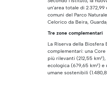
Secondo l'istituto, la nuo
un'area totale di 2.372,99 
comuni del Parco Naturale 
Celorico da Beira, Guarda
Tre zone complementari
La Riserva della Biosfera 
complementari: una Core Z
più rilevanti (212,55 km²)
ecologica (679,65 km²) e u
umane sostenibili (1.480,80