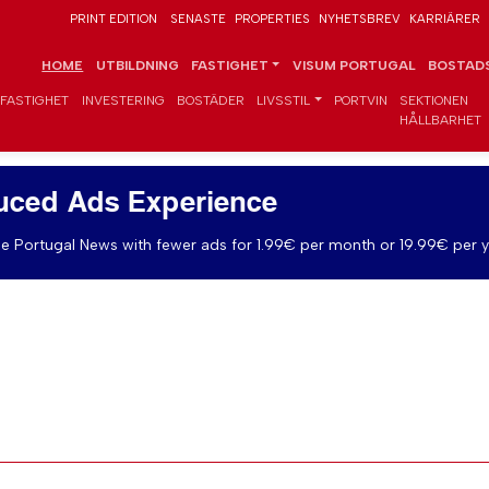
PRINT EDITION
SENASTE
PROPERTIES
NYHETSBREV
KARRIÄRER
HOME
UTBILDNING
FASTIGHET
VISUM PORTUGAL
BOSTADS
FASTIGHET
INVESTERING
BOSTÄDER
LIVSSTIL
PORTVIN
SEKTIONEN
HÅLLBARHET
uced Ads Experience
e Portugal News with fewer ads for 1.99€ per month or 19.99€ per y