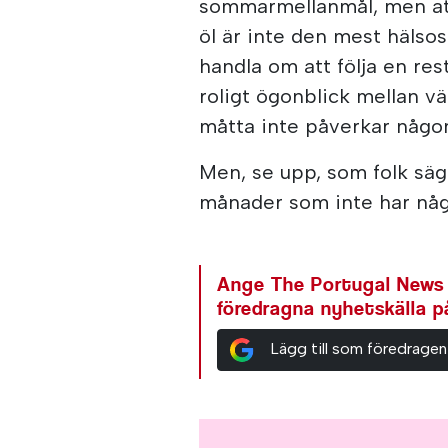
sommarmellanmål, men at
öl är inte den mest hälso
handla om att följa en rest
roligt ögonblick mellan v
måtta inte påverkar någons
Men, se upp, som folk säg
månader som inte har något 
Ange The Portugal News
föredragna nyhetskälla 
Lägg till som föredragen