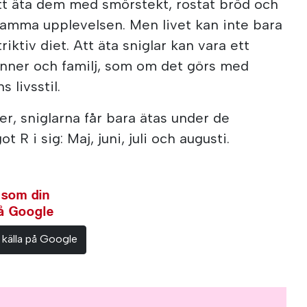
t äta dem med smörstekt, rostat bröd och
samma upplevelsen. Men livet kan inte bara
riktiv diet. Att äta sniglar kan vara ett
änner och familj, som om det görs med
 livsstil.
er, sniglarna får bara ätas under de
R i sig: Maj, juni, juli och augusti.
 som din
på Google
 källa på Google