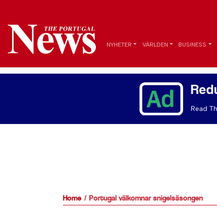
NYHETER
VÄRLDEN
BUSINESS
Red
Read Th
Home
Portugal välkomnar snigelsäsongen