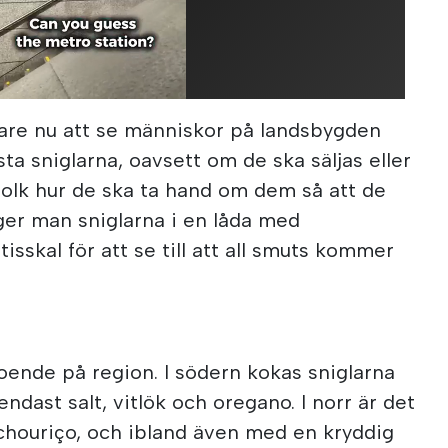
gare nu att se människor på landsbygden
ta sniglarna, oavsett om de ska säljas eller
lk hur de ska ta hand om dem så att de
gger man sniglarna i en låda med
sskal för att se till att all smuts kommer
ende på region. I södern kokas sniglarna
endast salt, vitlök och oregano. I norr är det
chouriço, och ibland även med en kryddig