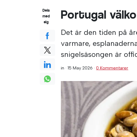
Portugal välk
Dela
med
sig
Det är den tiden på år
varmare, esplanadern
snigelsäsongen är offi
in ·
15 May 2026
·
0 Kommentarer