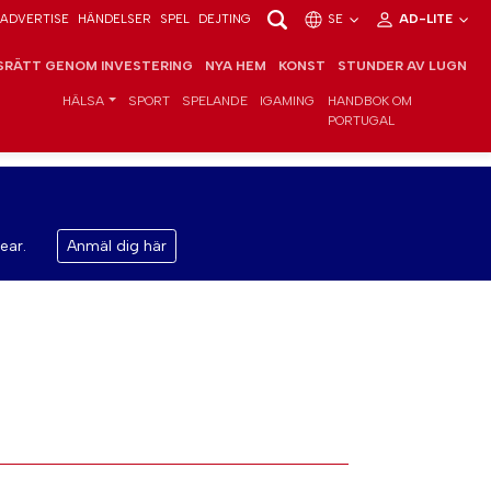
ADVERTISE
HÄNDELSER
SPEL
DEJTING
SE
AD-LITE
RÄTT GENOM INVESTERING
NYA HEM
KONST
STUNDER AV LUGN
HÄLSA
SPORT
SPELANDE
IGAMING
HANDBOK OM
PORTUGAL
ear.
Anmäl dig här