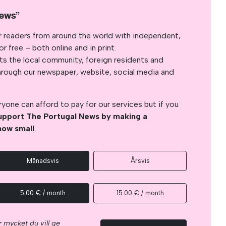
News”
r readers from around the world with independent,
 free – both online and in print.
s the local community, foreign residents and
s through our newspaper, website, social media and
yone can afford to pay for our services but if you
upport The Portugal News by making a
how small
.
Månadsvis
Årsvis
5.00 € / month
15.00 € / month
 mycket du vill ge