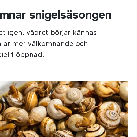
omnar snigelsäsongen
et igen, vädret börjar kännas
a är mer välkomnande och
ciellt öppnad.