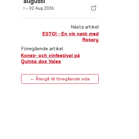
augusti
I -
02 Aug 2026
Nästa artikel
ESTOI - En vit natt med
Rotary
Föregående artikel
Konst- och vinfestival på
Quinta dos Vales
← Återgå till föregående sida