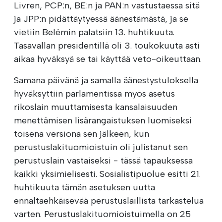
Livren, PCP:n, BE:n ja PAN:n vastustaessa sitä
ja JPP:n pidättäytyessä äänestämästä, ja se
vietiin Belémin palatsiin 13. huhtikuuta.
Tasavallan presidentillä oli 3. toukokuuta asti
aikaa hyväksyä se tai käyttää veto-oikeuttaan.
Samana päivänä ja samalla äänestystuloksella
hyväksyttiin parlamentissa myös asetus
rikoslain muuttamisesta kansalaisuuden
menettämisen lisärangaistuksen luomiseksi
toisena versiona sen jälkeen, kun
perustuslakituomioistuin oli julistanut sen
perustuslain vastaiseksi - tässä tapauksessa
kaikki yksimielisesti. Sosialistipuolue esitti 21.
huhtikuuta tämän asetuksen uutta
ennaltaehkäisevää perustuslaillista tarkastelua
varten. Perustuslakituomioistuimella on 25