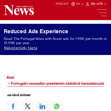
PODCAST
EN
AD-LITE
Reduced Ads Experience
Read The Portugal News with fewer ads for 1.99€ per month or
19.99€ per year.
Rekisteröidy tästä
Koti
Portugalin tasavallan presidentin säätämä kansalaisuuslaki.
Jaa tämä artikkeli: