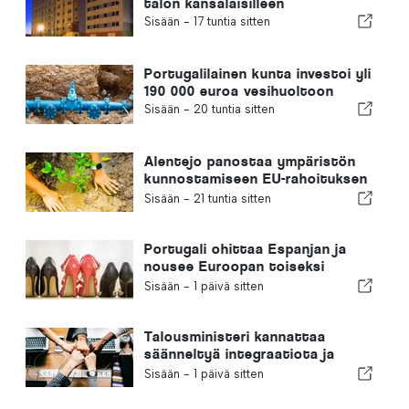
talon kansalaisilleen
Sisään -
17 tuntia sitten
Portugalilainen kunta investoi yli
190 000 euroa vesihuoltoon
Sisään -
20 tuntia sitten
Alentejo panostaa ympäristön
kunnostamiseen EU-rahoituksen
avulla
Sisään -
21 tuntia sitten
Portugali ohittaa Espanjan ja
nousee Euroopan toiseksi
suurimmaksi jalkineiden
Sisään -
1 päivä sitten
valmistajaksi
Talousministeri kannattaa
säänneltyä integraatiota ja
takaa maahanmuuttajille
Sisään -
1 päivä sitten
nopeutetun menettelyn