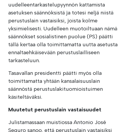
uudelleentarkastelupyynnön kattamista
asetuksen säännöksistä ja totesi neljä niistä
perustuslain vastaisiksi, joista kolme
yksimielisesti. Uudelleen muotoiltuaan nämä
säännökset sosialistinen puolue (PS) päätti
tällä kertaa olla toimittamatta uutta asetusta
ennaltaehkäisevään perustuslailliseen
tarkasteluun.
Tasavallan presidentti päätti myös olla
toimittamatta yhtään kansalaisuuslain
säännöstä perustuslakituomioistuimen
käsiteltäväksi.
Muutetut perustuslain vastaisuudet
Julistamassaan muistiossa Antonio José
Seguro sanoo, että perustuslain vastaisiksi