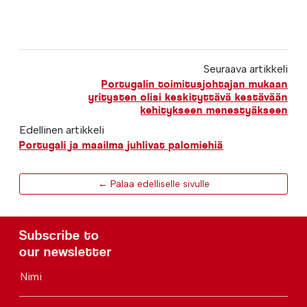
Seuraava artikkeli
Portugalin toimitusjohtajan mukaan
yritysten olisi keskityttävä kestävään
kehitykseen menestyäkseen
Edellinen artikkeli
Portugali ja maailma juhlivat palomiehiä
← Palaa edelliselle sivulle
Subscribe to
our newsletter
Nimi