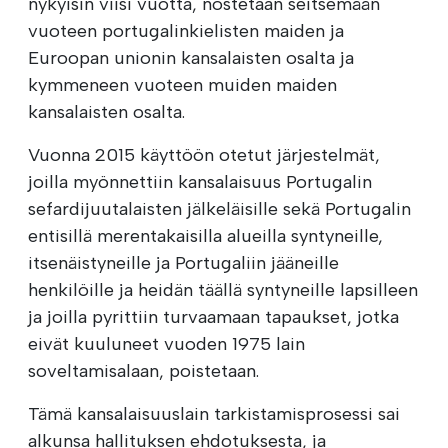
nykyisin viisi vuotta, nostetaan seitsemään
vuoteen portugalinkielisten maiden ja
Euroopan unionin kansalaisten osalta ja
kymmeneen vuoteen muiden maiden
kansalaisten osalta.
Vuonna 2015 käyttöön otetut järjestelmät,
joilla myönnettiin kansalaisuus Portugalin
sefardijuutalaisten jälkeläisille sekä Portugalin
entisillä merentakaisilla alueilla syntyneille,
itsenäistyneille ja Portugaliin jääneille
henkilöille ja heidän täällä syntyneille lapsilleen
ja joilla pyrittiin turvaamaan tapaukset, jotka
eivät kuuluneet vuoden 1975 lain
soveltamisalaan, poistetaan.
Tämä kansalaisuuslain tarkistamisprosessi sai
alkunsa hallituksen ehdotuksesta, ja