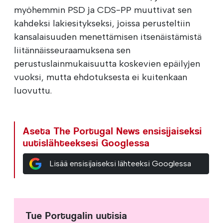
myöhemmin PSD ja CDS-PP muuttivat sen
kahdeksi lakiesitykseksi, joissa perusteltiin
kansalaisuuden menettämisen itsenäistämistä
liitännäisseuraamuksena sen
perustuslainmukaisuutta koskevien epäilyjen
vuoksi, mutta ehdotuksesta ei kuitenkaan
luovuttu.
Aseta The Portugal News ensisijaiseksi
uutislähteeksesi Googlessa
Lisää ensisijaiseksi lähteeksi Googlessa
Tue Portugalin uutisia