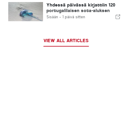
Yhdessä päivässä kirjattiin 120
portugalilaisen sota-aluksen
pistoa
Sisään -
1 päivä sitten
VIEW ALL ARTICLES