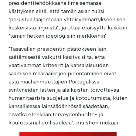
presidenttiehdokkaana ilmaisemansa
käsityksen siitä, että tämän asian tulisi
"perustua laajempaan yhteisymmärrykseen sen
keskeisistä linjoista", ja ottaa etäisyyttä kaikkiin
"tämän hetken ideologisiin merkkeihin".
"Tasavallan presidentin päätökseen lain
säätämisestä vaikutti käsitys siitä, että
vaativammat kriteerit ja kansalaisuuden
saamisen määräaikojen pidentäminen eivät
estä maahanmuuttajien Portugalissa
syntyneiden lasten ja alaikäisten toivottavaa
humanitaarista suojelua ja kotoutumista, kuten
kansallisessa lainsäädännössä säädetään,
eivätkä etenkään terveydenhuolto- ja
koulutusmahdollisuuksia", muistion mukaan.