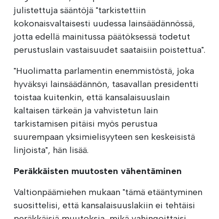
julistettuja sääntöjä "tarkistettiin
kokonaisvaltaisesti uudessa lainsäädännössä,
jotta edellä mainitussa päätöksessä todetut
perustuslain vastaisuudet saataisiin poistettua".
"Huolimatta parlamentin enemmistöstä, joka
hyväksyi lainsäädännön, tasavallan presidentti
toistaa kuitenkin, että kansalaisuuslain
kaltaisen tärkeän ja vahvistetun lain
tarkistamisen pitäisi myös perustua
suurempaan yksimielisyyteen sen keskeisistä
linjoista", hän lisää.
Peräkkäisten muutosten vähentäminen
Valtionpäämiehen mukaan "tämä etääntyminen
suosittelisi, että kansalaisuuslakiin ei tehtäisi
peräkkäisiä muutoksia, mikä vahingoittaisi