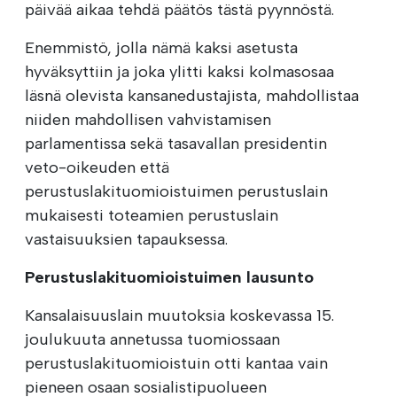
päivää aikaa tehdä päätös tästä pyynnöstä.
Enemmistö, jolla nämä kaksi asetusta
hyväksyttiin ja joka ylitti kaksi kolmasosaa
läsnä olevista kansanedustajista, mahdollistaa
niiden mahdollisen vahvistamisen
parlamentissa sekä tasavallan presidentin
veto-oikeuden että
perustuslakituomioistuimen perustuslain
mukaisesti toteamien perustuslain
vastaisuuksien tapauksessa.
Perustuslakituomioistuimen lausunto
Kansalaisuuslain muutoksia koskevassa 15.
joulukuuta annetussa tuomiossaan
perustuslakituomioistuin otti kantaa vain
pieneen osaan sosialistipuolueen