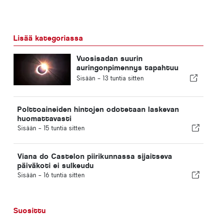
Lisää kategoriassa
Vuosisadan suurin
auringonpimennys tapahtuu
Portugalissa
Sisään -
13 tuntia sitten
Polttoaineiden hintojen odotetaan laskevan
huomattavasti
Sisään -
15 tuntia sitten
Viana do Castelon piirikunnassa sijaitseva
päiväkoti ei sulkeudu
Sisään -
16 tuntia sitten
Suosittu