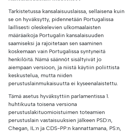
Tarkistetussa kansalaisuuslaissa, sellaisena kuin
se on hyväksytty, pidennetään Portugalissa
laillisesti oleskelevien ulkomaalaisten
määräaikoja Portugalin kansalaisuuden
saamiseksi ja rajoitetaan sen saaminen
koskemaan vain Portugalissa syntyneitä
henkilöitä. Nämä säännöt sisältyivät jo
aiempaan versioon, ja niistä käytiin poliittista
keskustelua, mutta niiden
perustuslainmukaisuutta ei kyseenalaistettu.
Tämä asetus hyväksyttiin parlamentissa 1.
huhtikuuta toisena versiona
perustuslakituomioistuimen toteamien
perustuslain vastaisuuksien jälkeen PSD:n,
Chegan, IL:n ja CDS-PP:n kannattamana, PS:n,