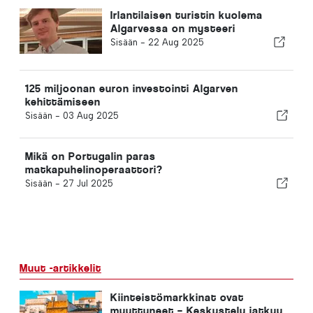
Irlantilaisen turistin kuolema
Algarvessa on mysteeri
Sisään -
22 Aug 2025
125 miljoonan euron investointi Algarven
kehittämiseen
Sisään -
03 Aug 2025
Mikä on Portugalin paras
matkapuhelinoperaattori?
Sisään -
27 Jul 2025
Muut -artikkelit
Kiinteistömarkkinat ovat
muuttuneet – Keskustelu jatkuu