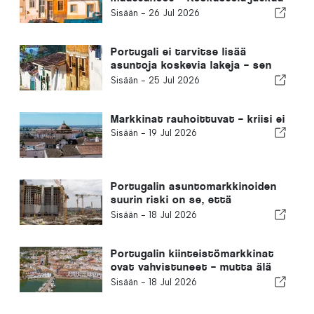
menneisyydessä
Sisään -
26 Jul 2026
Portugali ei tarvitse lisää
asuntoja koskevia lakeja – sen
on ryhdyttävä toimeen!
Sisään -
25 Jul 2026
Markkinat rauhoittuvat – kriisi ei
Sisään -
19 Jul 2026
Portugalin asuntomarkkinoiden
suurin riski on se, että
rakentaminen jää edelleen
Sisään -
18 Jul 2026
tekemättä
Portugalin kiinteistömarkkinat
ovat vahvistuneet – mutta älä
unohda!
Sisään -
18 Jul 2026