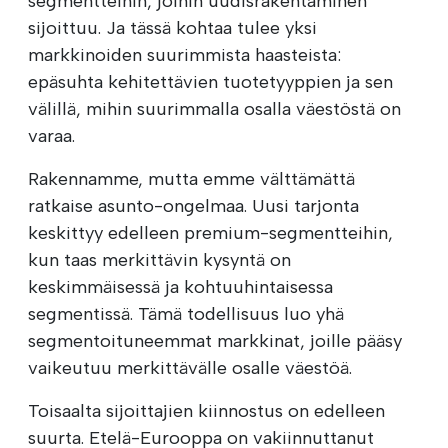
segmentteihin, joihin uudisrakentaminen
sijoittuu. Ja tässä kohtaa tulee yksi
markkinoiden suurimmista haasteista:
epäsuhta kehitettävien tuotetyyppien ja sen
välillä, mihin suurimmalla osalla väestöstä on
varaa.
Rakennamme, mutta emme välttämättä
ratkaise asunto-ongelmaa. Uusi tarjonta
keskittyy edelleen premium-segmentteihin,
kun taas merkittävin kysyntä on
keskimmäisessä ja kohtuuhintaisessa
segmentissä. Tämä todellisuus luo yhä
segmentoituneemmat markkinat, joille pääsy
vaikeutuu merkittävälle osalle väestöä.
Toisaalta sijoittajien kiinnostus on edelleen
suurta. Etelä-Eurooppa on vakiinnuttanut