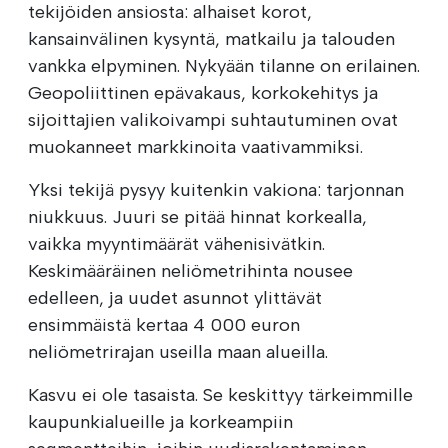
tekijöiden ansiosta: alhaiset korot,
kansainvälinen kysyntä, matkailu ja talouden
vankka elpyminen. Nykyään tilanne on erilainen.
Geopoliittinen epävakaus, korkokehitys ja
sijoittajien valikoivampi suhtautuminen ovat
muokanneet markkinoita vaativammiksi.
Yksi tekijä pysyy kuitenkin vakiona: tarjonnan
niukkuus. Juuri se pitää hinnat korkealla,
vaikka myyntimäärät vähenisivätkin.
Keskimääräinen neliömetrihinta nousee
edelleen, ja uudet asunnot ylittävät
ensimmäistä kertaa 4 000 euron
neliömetrirajan useilla maan alueilla.
Kasvu ei ole tasaista. Se keskittyy tärkeimmille
kaupunkialueille ja korkeampiin