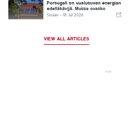
Portugali on uusiutuvan energian
edelläkävijä. Mutta ovatko
kotimme valmiita kuumuuteen?
Sisään -
18 Jul 2026
VIEW ALL ARTICLES