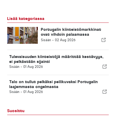
Lisää kategoriassa
Portugalin kiinteistömarkkinat
ovat vihdoin palaamassa
normaaliin tilaan
Sisään -
02 Aug 2026
Tulevaisuuden kiinteistöjä määrittää kestävyys,
ei pelkästään sijainti
Sisään -
01 Aug 2026
Talo on tullut pelkäksi peilikuvaksi Portugalin
laajemmasta ongelmasta
Sisään -
01 Aug 2026
Suosittu