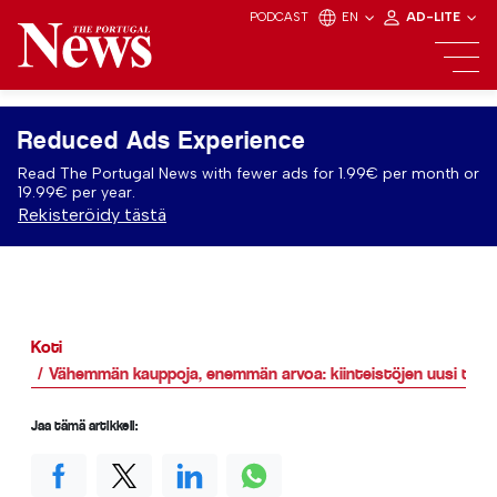
PODCAST
EN
AD-LITE
Reduced Ads Experience
Read The Portugal News with fewer ads for 1.99€ per month or
19.99€ per year.
Rekisteröidy tästä
Koti
Vähemmän kauppoja, enemmän arvoa: kiinteistöjen uusi tasa
Jaa tämä artikkeli: