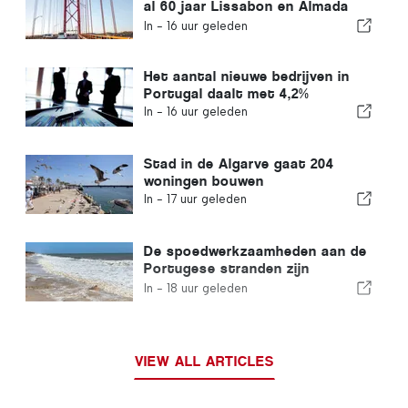
al 60 jaar Lissabon en Almada
met elkaar verbindt
In -
16 uur geleden
Het aantal nieuwe bedrijven in
Portugal daalt met 4,2%
In -
16 uur geleden
Stad in de Algarve gaat 204
woningen bouwen
In -
17 uur geleden
De spoedwerkzaamheden aan de
Portugese stranden zijn
afgerond
In -
18 uur geleden
VIEW ALL ARTICLES