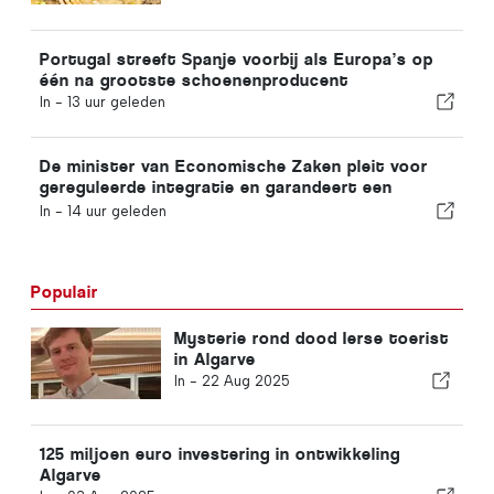
Portugal streeft Spanje voorbij als Europa’s op
één na grootste schoenenproducent
In -
13 uur geleden
De minister van Economische Zaken pleit voor
gereguleerde integratie en garandeert een
versneld traject voor immigranten
In -
14 uur geleden
Populair
Mysterie rond dood Ierse toerist
in Algarve
In -
22 Aug 2025
125 miljoen euro investering in ontwikkeling
Algarve