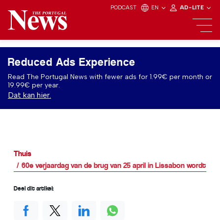
PODCAST
EN
AD-LITE
Reduced Ads Experience
Read The Portugal News with fewer ads for 1.99€ per month or
19.99€ per year.
Dat kan hier.
Thuis
60e verjaardag van de brug van 25 april in Lissabon wordt g
Deel dit artikel: