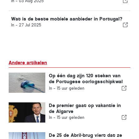
In -
03 Aug 2025
Wat is de beste mobiele aanbieder in Portugal?
In -
27 Jul 2025
Andere artikelen
Op één dag zijn 120 steken van
de Portugese oorlogsschipkwal
geregistreerd
In -
15 uur geleden
De premier gaat op vakantie in
de Algarve
In -
15 uur geleden
De 25 de Abril-brug viert dat ze