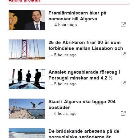
Premiärministern åker på
semester till Algarve
I -
4 hours ago
25 de Abril-bron firar 60 år som
förbindelse mellan Lissabon och
Almada
I -
5 hours ago
Antalet nyetablerade företag i
Portugal minskar med 4,2 %
I -
5 hours ago
Stad i Algarve ska bygga 204
bostäder
I -
6 hours ago
De brådskande arbetena på de
portugisiska stränderna är