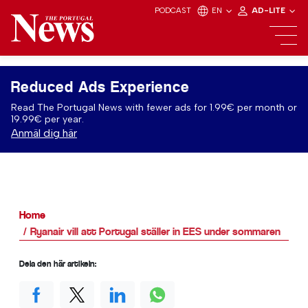
PODCAST
EN
AD-LITE
Reduced Ads Experience
Read The Portugal News with fewer ads for 1.99€ per month or
19.99€ per year.
Anmäl dig här
Home
Ryanair vill att Portugal ställer in EES under sommaren
Dela den här artikeln: