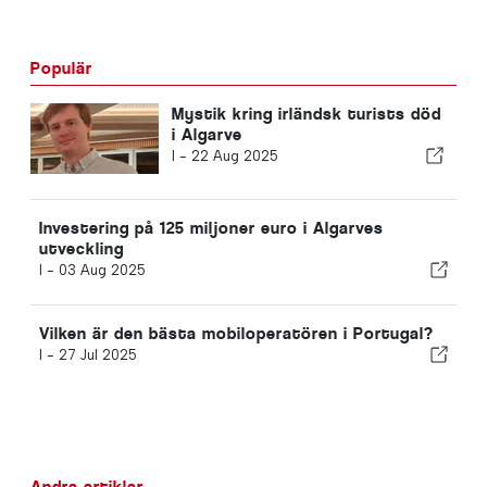
Populär
Mystik kring irländsk turists död
i Algarve
I -
22 Aug 2025
Investering på 125 miljoner euro i Algarves
utveckling
I -
03 Aug 2025
Vilken är den bästa mobiloperatören i Portugal?
I -
27 Jul 2025
Andra artiklar