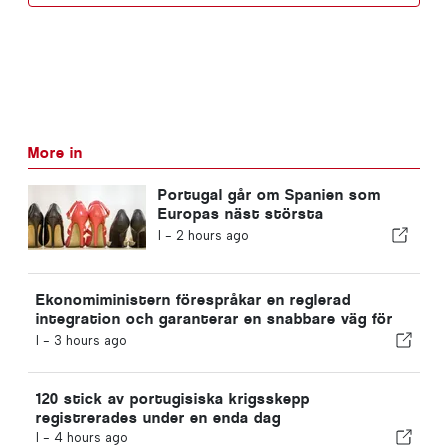
More in
Portugal går om Spanien som
Europas näst största
skotillverkare
I -
2 hours ago
Ekonomiministern förespråkar en reglerad
integration och garanterar en snabbare väg för
invandrare
I -
3 hours ago
120 stick av portugisiska krigsskepp
registrerades under en enda dag
I -
4 hours ago