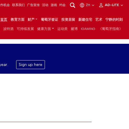
工作机会
联系我们
广告宣传
活动
游戏
约会
ZH
AD-LITE
首页
教育方面
财产
葡萄牙签证
投资居留
新建住宅
艺术
宁静的时刻
波特酒
可持续发展
健康方面
运动类
赌博
IGAMING
《葡萄牙指南》
year.
Sign up here