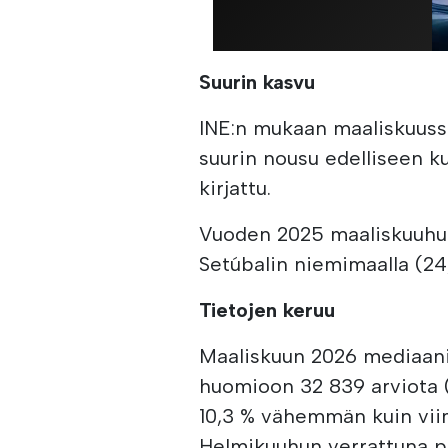
Suurin kasvu
INE:n mukaan maaliskuussa 
suurin nousu edelliseen ku
kirjattu.
Vuoden 2025 maaliskuuhun
Setúbalin niemimaalla (24
Tietojen keruu
Maaliskuun 2026 mediaani
huomioon 32 839 arviota (
10,3 % vähemmän kuin vii
Helmikuuhun verrattuna p