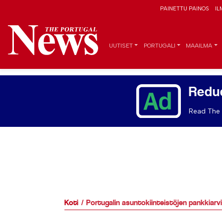
PAINETTU PAINOS
IL
UUTISET
PORTUGALI
MAAILMA
Redu
Read The 
Koti
Portugalin asuntokiinteistöjen pankkiar