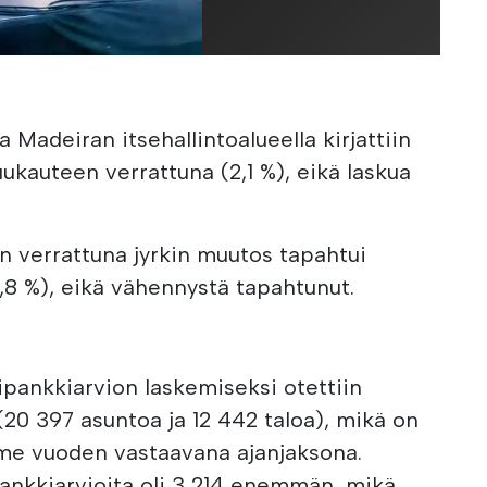
Madeiran itsehallintoalueella kirjattiin
ukauteen verrattuna (2,1 %), eikä laskua
 verrattuna jyrkin muutos tapahtui
,8 %), eikä vähennystä tapahtunut.
pankkiarvion laskemiseksi otettiin
20 397 asuntoa ja 12 442 taloa), mikä on
me vuoden vastaavana ajanjaksona.
ankkiarvioita oli 3 214 enemmän, mikä