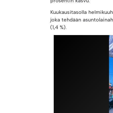
prosentin kasvu.
Kuukausitasolla helmikuu
joka tehdään asuntolaina
(1,4 %).