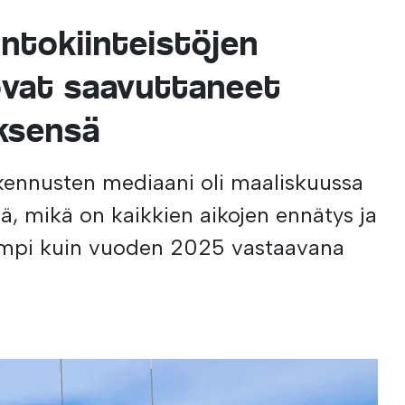
untokiinteistöjen
ovat saavuttaneet
ksensä
ennusten mediaani oli maaliskuussa
tä, mikä on kaikkien aikojen ennätys ja
eampi kuin vuoden 2025 vastaavana