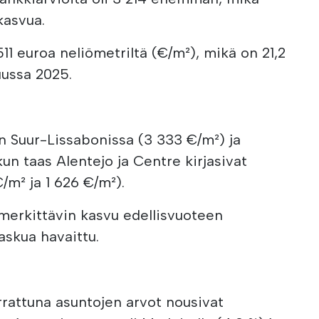
kasvua.
11 euroa neliömetriltä (€/m²), mikä on 21,2
ussa 2025.
in Suur-Lissabonissa (3 333 €/m²) ja
un taas Alentejo ja Centre kirjasivat
/m² ja 1 626 €/m²).
 merkittävin kasvu edellisvuoteen
laskua havaittu.
rattuna asuntojen arvot nousivat