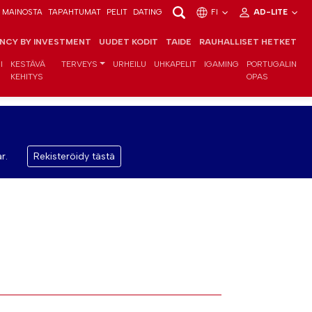
MAINOSTA
TAPAHTUMAT
PELIT
DATING
FI
AD-LITE
ENCY BY INVESTMENT
UUDET KODIT
TAIDE
RAUHALLISET HETKET
I
KESTÄVÄ
TERVEYS
URHEILU
UHKAPELIT
IGAMING
PORTUGALIN
KEHITYS
OPAS
r.
Rekisteröidy tästä