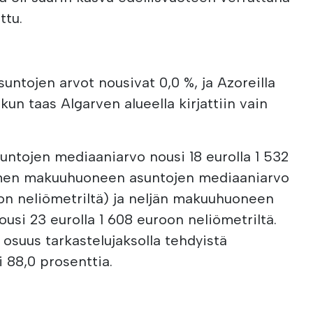
ttu.
untojen arvot nousivat 0,0 %, ja Azoreilla
 kun taas Algarven alueella kirjattiin vain
tojen mediaaniarvo nousi 18 eurolla 1 532
olmen makuuhuoneen asuntojen mediaaniarvo
roon neliömetriltä) ja neljän makuuhuoneen
usi 23 eurolla 1 608 euroon neliömetriltä.
 osuus tarkastelujaksolla tehdyistä
i 88,0 prosenttia.