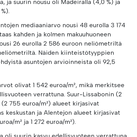
, ja suurin nousu oli Madeiralla (4,0 %) ja
 %).
ojen mediaaniarvo nousi 48 eurolla 3 174
n taas kahden ja kolmen makuuhuoneen
usi 26 eurolla 2 586 euroon neliömetriltä
 neliömetriltä. Näiden kiinteistötyyppien
ehdyistä asuntojen arvioinneista oli 92,5
vot olivat 1 542 euroa/m², mikä merkitsee
llisvuoteen verrattuna. Suur-Lissabonin (2
(2 755 euroa/m²) alueet kirjasivat
s keskustan ja Alentejon alueet kirjasivat
uroa/m² ja 1 272 euroa/m²).
la oli suurin kasvu edellisvuoteen verrattuna