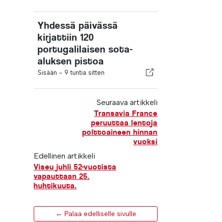
Yhdessä päivässä
kirjattiin 120
portugalilaisen sota-
aluksen pistoa
Sisään -
9 tuntia sitten
Seuraava artikkeli
Transavia France
peruuttaa lentoja
polttoaineen hinnan
vuoksi
Edellinen artikkeli
Viseu juhli 52-vuotista
vapauttaan 25.
huhtikuuta.
← Palaa edelliselle sivulle