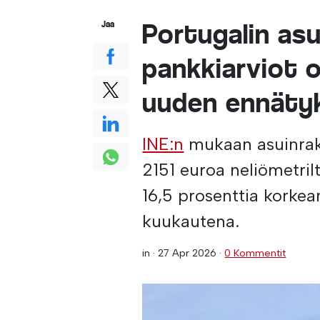
Portugalin as
Jaa
pankkiarviot 
uuden ennäty
INE:n
mukaan asuinrak
2151 euroa neliömetril
16,5 prosenttia kork
kuukautena.
in ·
27 Apr 2026
·
0 Kommentit