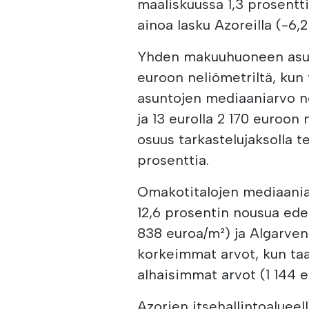
maaliskuussa 1,3 prosenttia
ainoa lasku Azoreilla (-6,2
Yhden makuuhuoneen asunt
euroon neliömetriltä, ku
asuntojen mediaaniarvo no
ja 13 eurolla 2 170 euroon
osuus tarkastelujaksolla t
prosenttia.
Omakotitalojen mediaaniar
12,6 prosentin nousua ede
838 euroa/m²) ja Algarven 
korkeimmat arvot, kun taa
alhaisimmat arvot (1 144 e
Azorien itsehallintoalueel