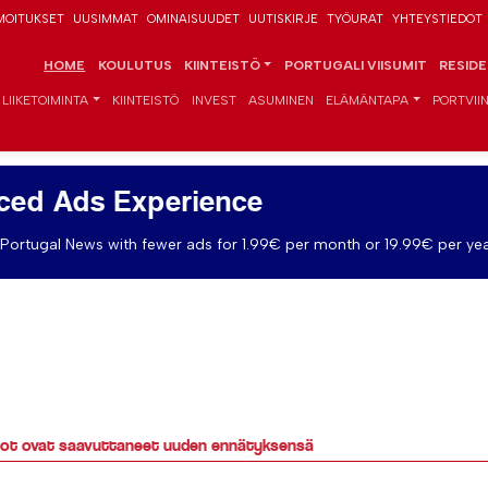
MOITUKSET
UUSIMMAT
OMINAISUUDET
UUTISKIRJE
TYÖURAT
YHTEYSTIEDOT
HOME
KOULUTUS
KIINTEISTÖ
PORTUGALI VIISUMIT
RESID
LIIKETOIMINTA
KIINTEISTÖ
INVEST
ASUMINEN
ELÄMÄNTAPA
PORTVIIN
ced Ads Experience
Portugal News with fewer ads for 1.99€ per month or 19.99€ per yea
viot ovat saavuttaneet uuden ennätyksensä