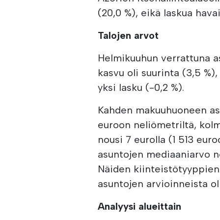
(20,0 %), eikä laskua havai
Talojen arvot
Helmikuuhun verrattuna as
kasvu oli suurinta (3,5 %),
yksi lasku (-0,2 %).
Kahden makuuhuoneen asun
euroon neliömetriltä, k
nousi 7 eurolla (1 513 eu
asuntojen mediaaniarvo no
Näiden kiinteistötyyppien
asuntojen arvioinneista ol
Analyysi alueittain