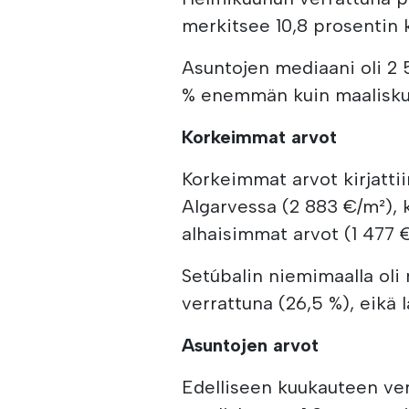
merkitsee 10,8 prosentin 
Asuntojen mediaani oli 2 5
% enemmän kuin maalisku
Korkeimmat arvot
Korkeimmat arvot kirjatti
Algarvessa (2 883 €/m²), k
alhaisimmat arvot (1 477 €
Setúbalin niemimaalla oli
verrattuna (26,5 %), eikä 
Asuntojen arvot
Edelliseen kuukauteen ver