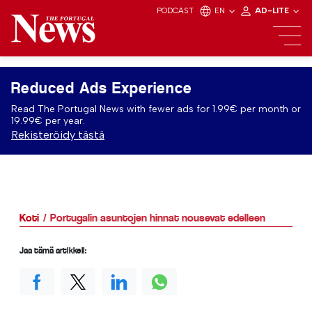
PODCAST
EN
AD-LITE
Reduced Ads Experience
Read The Portugal News with fewer ads for 1.99€ per month or
19.99€ per year.
Rekisteröidy tästä
Koti
Portugalin asuntojen hinnat nousevat edelleen
Jaa tämä artikkeli: