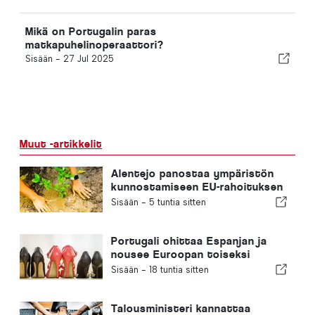
Mikä on Portugalin paras
matkapuhelinoperaattori?
Sisään -
27 Jul 2025
Muut -artikkelit
Alentejo panostaa ympäristön
kunnostamiseen EU-rahoituksen
avulla
Sisään -
5 tuntia sitten
Portugali ohittaa Espanjan ja
nousee Euroopan toiseksi
suurimmaksi jalkineiden
Sisään -
18 tuntia sitten
valmistajaksi
Talousministeri kannattaa