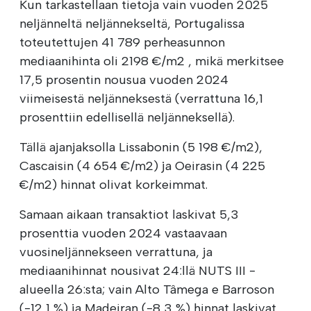
Kun tarkastellaan tietoja vain vuoden 2025
neljänneltä neljännekseltä, Portugalissa
toteutettujen 41 789 perheasunnon
mediaanihinta oli 2198 €/m2 , mikä merkitsee
17,5 prosentin nousua vuoden 2024
viimeisestä neljänneksestä (verrattuna 16,1
prosenttiin edellisellä neljänneksellä).
Tällä ajanjaksolla Lissabonin (5 198 €/m2),
Cascaisin (4 654 €/m2) ja Oeirasin (4 225
€/m2) hinnat olivat korkeimmat.
Samaan aikaan transaktiot laskivat 5,3
prosenttia vuoden 2024 vastaavaan
vuosineljännekseen verrattuna, ja
mediaanihinnat nousivat 24:llä NUTS III -
alueella 26:sta; vain Alto Tâmega e Barroson
(-12,1 %) ja Madeiran (-8,3 %) hinnat laskivat.