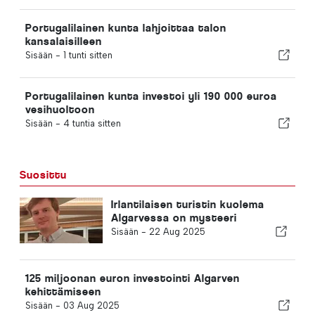
Portugalilainen kunta lahjoittaa talon
kansalaisilleen
Sisään -
1 tunti sitten
Portugalilainen kunta investoi yli 190 000 euroa
vesihuoltoon
Sisään -
4 tuntia sitten
Suosittu
Irlantilaisen turistin kuolema
Algarvessa on mysteeri
Sisään -
22 Aug 2025
125 miljoonan euron investointi Algarven
kehittämiseen
Sisään -
03 Aug 2025