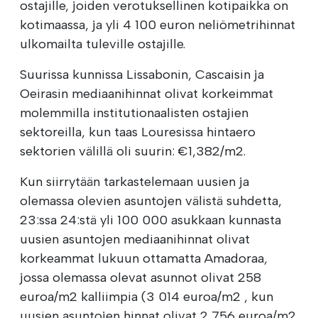
ostajille, joiden verotuksellinen kotipaikka on
kotimaassa, ja yli 4 100 euron neliömetrihinnat
ulkomailta tuleville ostajille.
Suurissa kunnissa Lissabonin, Cascaisin ja
Oeirasin mediaanihinnat olivat korkeimmat
molemmilla institutionaalisten ostajien
sektoreilla, kun taas Louresissa hintaero
sektorien välillä oli suurin: €1,382/m2.
Kun siirrytään tarkastelemaan uusien ja
olemassa olevien asuntojen välistä suhdetta,
23:ssa 24:stä yli 100 000 asukkaan kunnasta
uusien asuntojen mediaanihinnat olivat
korkeammat lukuun ottamatta Amadoraa,
jossa olemassa olevat asunnot olivat 258
euroa/m2 kalliimpia (3 014 euroa/m2 , kun
uusien asuntojen hinnat olivat 2 756 euroa/m2