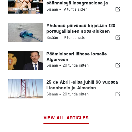
säänneltyä integraatiota ja
takaa maahanmuuttajille
Sisään -
19 tuntia sitten
nopeutetun menettelyn
Yhdessä päivässä kirjattiin 120
portugalilaisen sota-aluksen
pistoa
Sisään -
19 tuntia sitten
Pääministeri lähtee lomalle
Algarveen
Sisään -
20 tuntia sitten
25 de Abril -silta juhlii 60 vuotta
Lissabonin ja Almadan
yhdistämistä
Sisään -
20 tuntia sitten
VIEW ALL ARTICLES