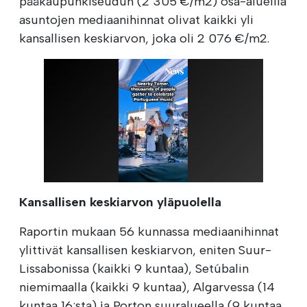
pääkaupunkiseudun (2 305 €/m2) osa-alueilla
asuntojen mediaanihinnat olivat kaikki yli
kansallisen keskiarvon, joka oli 2 076 €/m2.
Kansallisen keskiarvon yläpuolella
Raportin mukaan 56 kunnassa mediaanihinnat
ylittivät kansallisen keskiarvon, eniten Suur-
Lissabonissa (kaikki 9 kuntaa), Setúbalin
niemimaalla (kaikki 9 kuntaa), Algarvessa (14
kuntaa 16:sta) ja Porton suuralueella (9 kuntaa