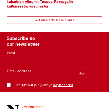
kultainen viisumi: Totuus Portugalin
kultaisesta viisumista
← Palaa edelliselle sivulle
Subscribe to
our newsletter
Nimi
Email address
Tilaa
Olen lukenut ja hyväksyn
Käyttöehdot