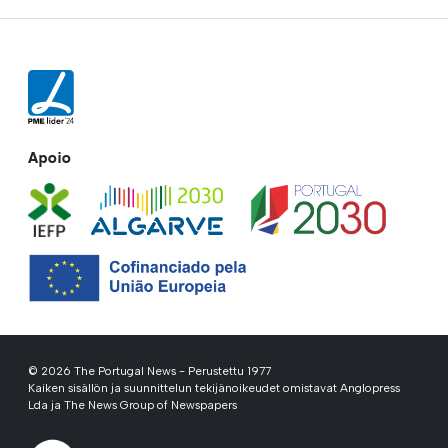
Apoio
© 2026 The Portugal News - Perustettu 1977
Kaiken sisällön ja suunnittelun tekijänoikeudet omistavat Anglopress
Lda ja The News Group of Newspapers