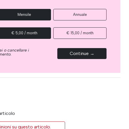
Mensile
Annuale
€ 5,00 / month
€ 15,00 / month
i o cancellare i
Continue →
omento.
articolo
inioni su questo articolo.