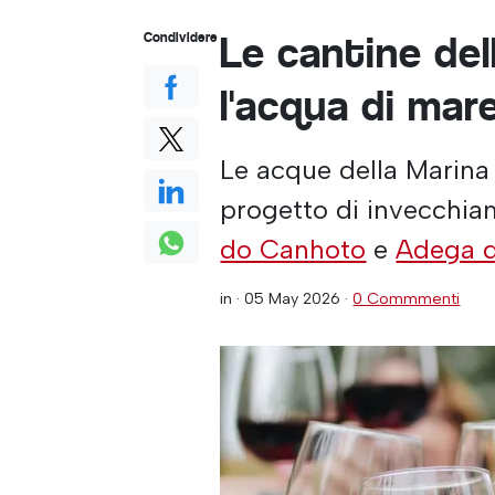
Le cantine del
Condividere
l'acqua di mare
Le acque della Marina 
progetto di invecchia
do Canhoto
e
Adega 
in ·
05 May 2026
·
0 Commmenti