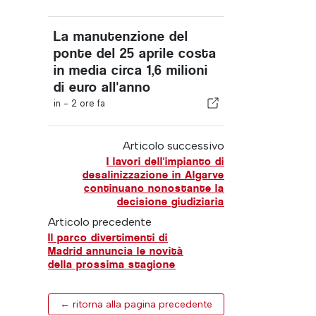
La manutenzione del
ponte del 25 aprile costa
in media circa 1,6 milioni
di euro all'anno
in -
2 ore fa
Articolo successivo
I lavori dell'impianto di
desalinizzazione in Algarve
continuano nonostante la
decisione giudiziaria
Articolo precedente
Il parco divertimenti di
Madrid annuncia le novità
della prossima stagione
← ritorna alla pagina precedente