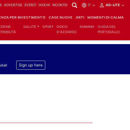
S
ADVERTISE
EVENTI
GIOCHI
INCONTRI
IT
AD-LITE
ENZA PER INVESTIMENTO
CASE NUOVE
ARTI
MOMENTI DI CALMA
EZIONE
SALUTE
SPORT
GIOCO
IGAMING
GUIDA DEL
ENIBILITÀ
D'AZZARDO
PORTOGALLO
year.
Sign up here