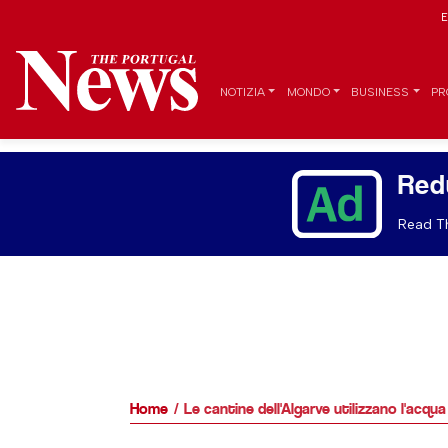
E
NOTIZIA
MONDO
BUSINESS
PR
Red
Read Th
Home
Le cantine dell'Algarve utilizzano l'acqua