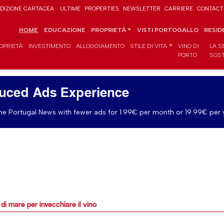
DIZIONE CARTACEA
ULTIME
PROPERTIES
NEWSLETTER
CARRIERE
CONTACT
HOME
EDUCAZIONE
PROPRIETÀ
VISTI PORTOGALLO
RESID
OPRIETÀ
INVESTIMENTO
ALLOGGIAMENTO
STILE DI VITA
VINO DI
LA S
PORTO
SOST
uced Ads Experience
e Portugal News with fewer ads for 1.99€ per month or 19.99€ per 
 di mare per invecchiare il vino